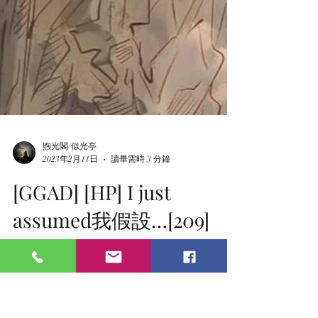
煦光閣/似光亭