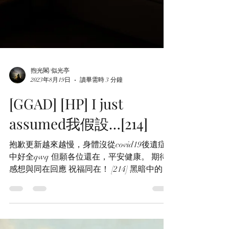
煦光閣/似光亭
2023年8月19日
讀畢需時 3 分鐘
[GGAD] [HP] I just
assumed我假設…[214]
抱歉更新越來越慢，身體沒從covid19後遺症
中好全qwq 但願各位還在，平安健康。 期待
感想與同在回應 祝福同在！ [214] 黑暗中的
Gringotts Wizarding Bank中並不死寂。 “說真