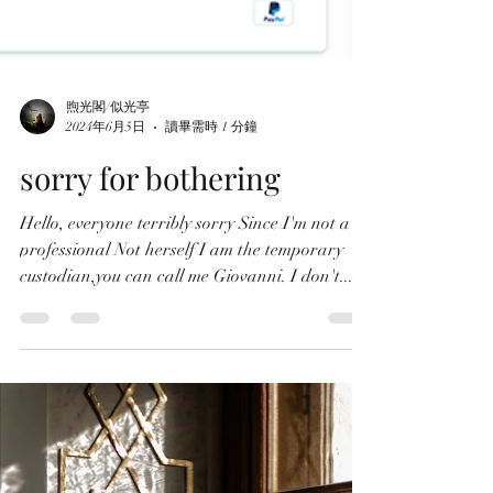
煦光閣/似光亭
2024年6月5日
讀畢需時 1 分鐘
sorry for bothering
Hello, everyone terribly sorry Since I'm not a
professional Not herself I am the temporary
custodian,you can call me Giovanni. I don't...