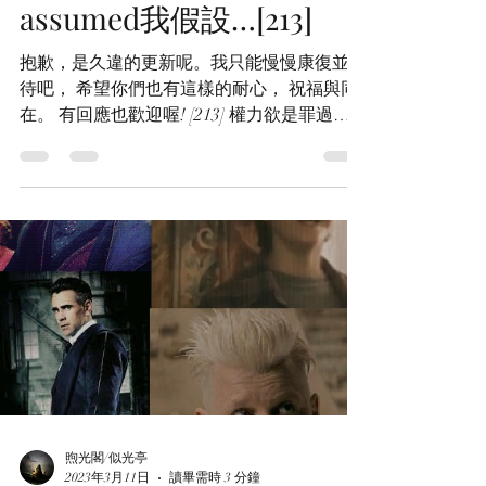
煦光閣/似光亭
2023年6月30日
讀畢需時 2 分鐘
[GGAD] [HP] I just
assumed我假設…[213]
抱歉，是久違的更新呢。我只能慢慢康復並等
待吧， 希望你們也有這樣的耐心， 祝福與同
在。 有回應也歡迎喔! [213] 權力欲是罪過
嗎，有某種天賦/性格是罪過嗎，殺人是罪過
嗎？ …愛，是罪過嗎？ 愛大抵是一種不容褻
瀆的罪過，是一種各種魔神都要嘖嘖稱羨的罪
過。...