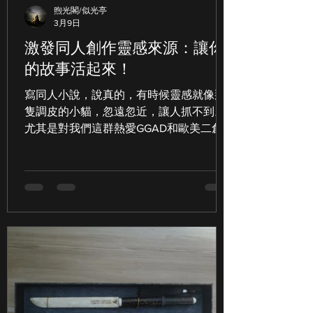
煦光閣/似光亭
3月9日
激發同人創作靈感來源：讓你
的故事活起來！
寫同人小說，說真的，有時候靈感就像那
隻調皮的小貓，忽遠忽近，讓人抓不到。
尤其是對我們這群熱愛GGAD和歐美二創
同人作品的朋友們來說，想要寫出既有趣
又有深度的故事，靈感真的是關鍵中的關
鍵。今天，我就來跟大家分享一些我自己
用過、覺得超有效的 激發同人小說創作靈
感的技巧 ，希望能幫助你們突破瓶頸，寫
出讓人眼睛一亮的作品！ 同人創作靈感來
源：從生活中挖掘故事寶藏 你知道嗎？靈
感其實無處不在，重點是你有沒有用心去
發現它。生活中的小細節，往往是故事的
起點。比如說： 日常對話 ：朋友間的吐
槽、家人間的爭吵，甚至路人間的偶遇，