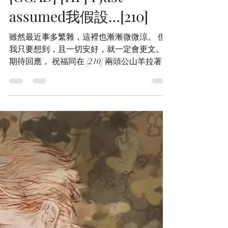
煦光閣/似光亭
2023年2月18日
讀畢需時 3 分鐘
[GGAD] [HP] I just
assumed我假設…[210]
雖然最近事多繁雜，這裡也漸漸微微涼。 但
我只要想到，且一切安好，就一定會更文。
期待回應， 祝福同在 [210] 兩頭公山羊拉著車
正奔馳在地底的隧道中，而Gringotts
Wizarding Bank的地道才剛開始，目前一點困
難也沒遇上。...