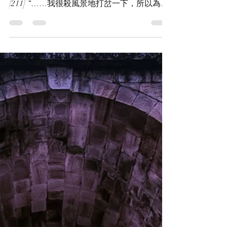
[GGAD] [HP] I just
assumed我假設…[211]
天氣又在反覆變化，大家要保重。 回應變少
了呢~沒關係~我會盡量繼續下去。 祝福同在
[211] “……我很殺風景地打岔一下，所以為什
麼我，呃，我們在這裡？” Percival Graves，
有了年紀且半退休，但因為某人的關係又再度
呈現半上工狀態的“相關應對部門”代表無奈地
問...