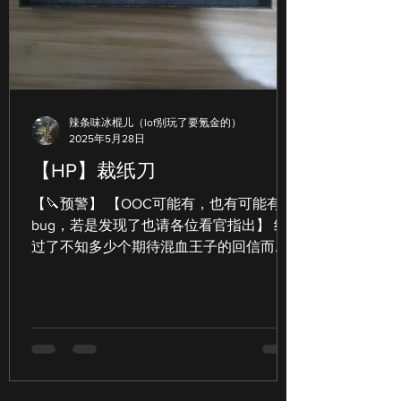
都能成為角色互動的靈感來源。 街頭風景
：一個不起眼的咖啡館、一條安靜的小
巷，甚至是公園裡的長椅，都能激發場景
描寫的靈感。 音樂和電影 ：聽著某首歌，
突然想到角色的心情；看電影時，某個鏡
辣条味冰棍儿（lof别玩了要氪金的）
頭讓你想像另一種結局。 這些看似平凡的
2025年5月28日
元素，經過你的想像力加工，就能變成獨
【HP】裁纸刀
一無二的故事素材。 如何讓靈感不再「曇
花一現」？ 靈感來了，怎麼抓住它？我自
【🔪预警】 【OOC可能有，也有可能有
己有幾個小撇步，分享給你： 隨身攜帶筆
bug，若是发现了也请各位看官指出】 经
記本或手機備忘錄 靈感往往一閃而過，馬
过了不知多少个期待混血王子的回信而无
上記下，別讓它溜走。 設定固
果的白天与黑夜，转眼到了圣诞节假期，
Harry给每一个赠与他礼物的人回礼后，不
禁开始想要给那个神秘的混血王子也送上
一份自己的礼物。...