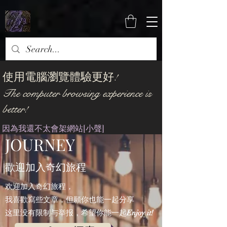
使用電腦瀏覽體驗更好!
The computer browsing experience is
WELCOME TO JOIN
better!
THE FANTASY
​因為我還不太會架網站[小聲]
JOURNEY
歡迎加入奇幻旅程
欢迎加入奇幻旅程，
我喜歡寫些文章，但願你也能一起分享
这里没有限制与举报，希望你能一起
Enjoy it!