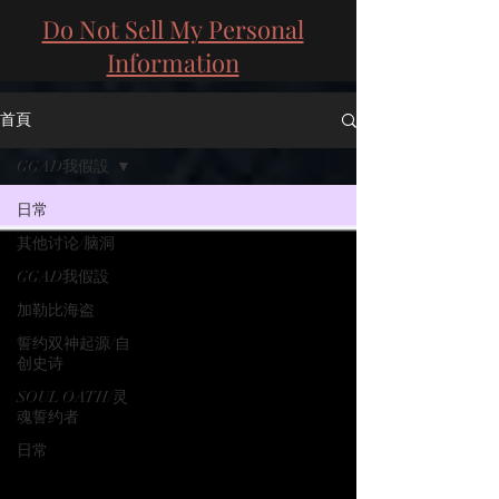
Do Not Sell My Personal
Information
首頁
GGAD我假設
日常
其他讨论/脑洞
GGAD我假設
加勒比海盗
誓约双神起源/自
创史诗
SOUL OATH/灵
魂誓约者
日常