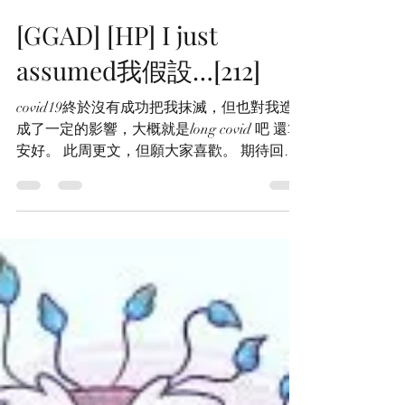
煦光閣/似光亭
2023年3月11日
讀畢需時 3 分鐘
[GGAD] [HP] I just
assumed我假設…[212]
covid19終於沒有成功把我抹滅，但也對我造
成了一定的影響，大概就是long covid 吧 還算
安好。 此周更文，但願大家喜歡。 期待回
應、同在、評論與意見！ [好吧 這章應該叫做
~四個男子一個娃，大家一起很尷尬?] 健康平
安 祝福同在 [212]...