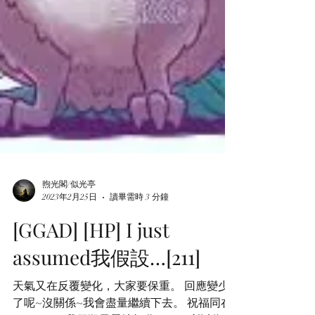
煦光閣/似光亭
2023年2月25日
讀畢需時 3 分鐘