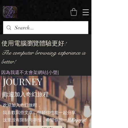
使用電腦瀏覽體驗更好!
The computer browsing experience is
WELCOME TO JOIN
better!
THE FANTASY
​因為我還不太會架網站[小聲]
JOURNEY
歡迎加入奇幻旅程
欢迎加入奇幻旅程，
我喜歡寫些文章，但願你也能一起分享
这里没有限制与举报，希望你能一起
Enjoy it!