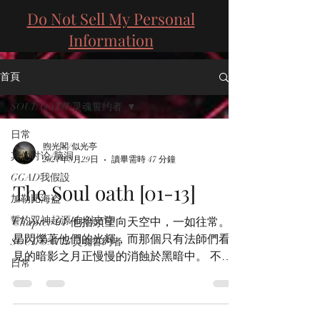
Do Not Sell My Personal
Information
首頁
SOUL OATH/灵魂誓约者
日常
煦光閣/似光亭
其他讨论/脑洞
2021年8月29日
讀畢需時 47 分鐘
GGAD我假設
The Soul oath [01-13]
加勒比海盗
誓约双神起源/自创史诗
Chapter 01 他抬頭望向天空中，一如往常。繁
星閃爍著他們的光輝，而那個只有法師們看的
SOUL OATH/灵魂誓约者
見的暗影之月正慢慢的消蝕於黑暗中。 不同
日常
於一般肉眼所見的銀白色月亮，它更像是一種
計時器。它讓法師們知道，不論在怎麼強大或
無視於現世的物理法則。...