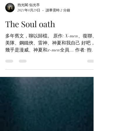
煦光閣/似光亭
2021年8月29日
讀畢需時 2 分鐘
The Soul oath
多年舊文，聊以歸檔。 原作: X-men、復聯、
美隊、鋼鐵俠、雷神、神夏和我自己 好吧，
幾乎是漫威、神夏和x-men全員.... 作者: 煦光
閣微曦 分級: 成人級（NC-17） 警告: 無警示
內容 配對: Erik .Lensherr /Charles. Xavier...