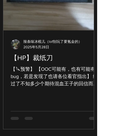
都能成為角色互動的靈感來源。 街頭風景
：一個不起眼的咖啡館、一條安靜的小
巷，甚至是公園裡的長椅，都能激發場景
描寫的靈感。 音樂和電影 ：聽著某首歌，
突然想到角色的心情；看電影時，某個鏡
辣条味冰棍儿（lof别玩了要氪金的）
頭讓你想像另一種結局。 這些看似平凡的
2025年5月28日
元素，經過你的想像力加工，就能變成獨
【HP】裁纸刀
一無二的故事素材。 如何讓靈感不再「曇
花一現」？ 靈感來了，怎麼抓住它？我自
【🔪预警】 【OOC可能有，也有可能有
己有幾個小撇步，分享給你： 隨身攜帶筆
bug，若是发现了也请各位看官指出】 经
記本或手機備忘錄 靈感往往一閃而過，馬
过了不知多少个期待混血王子的回信而无
上記下，別讓它溜走。 設定固
果的白天与黑夜，转眼到了圣诞节假期，
Harry给每一个赠与他礼物的人回礼后，不
禁开始想要给那个神秘的混血王子也送上
一份自己的礼物。...