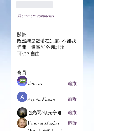
Like
Reply
Show more comments
關於
既然總是散落在別處~不如我
們開一個區!!! 各類討論
可!!CP自由~
會員
shiv raj
追蹤
Arpita Kamat
追蹤
煦光閣/似光亭
追蹤
Victoria Hughes
追蹤