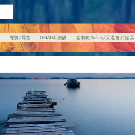
我
導覽/导览
GGAD我假設
老朋友/lof+sy/元老會-討論區