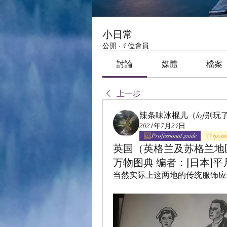
小日常
公開
·
4 位會員
討論
媒體
檔案
上一步
辣条味冰棍儿（lof别玩
2021年7月24日
Professional guide
spons
英国（英格兰及苏格兰地
万物图典 编者：[日本]
当然实际上这两地的传统服饰应