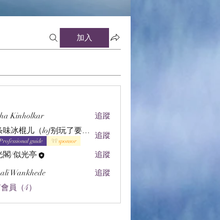
加入
ha Kinholkar
追蹤
辣条味冰棍儿（lof别玩了要氪金的）
追蹤
Professional guide
sponsor
光閣/似光亭
追蹤
ali Wankhede
追蹤
會員（4）