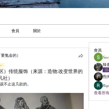
會員
關於
會員
了要氪金的）
Sne
or
区）传统服饰（来源：造物:改变世界的
煦
平凡社）
该不止这几款的。
Rup
查看所有