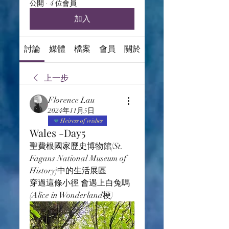
公開
·
4 位會員
加入
討論
媒體
檔案
會員
關於
上一步
Florence Lau
2024年11月5日
Heiress of wishes
Wales -Day5
聖費根國家歷史博物館[St. 
Fagans National Museum of 
History]中的生活展區
穿過這條小徑 會遇上白兔嗎 
(Alice in Wonderland梗)