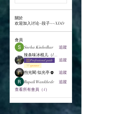
關於
欢迎加入讨论~段子~~XDD
會員
Sneha Kinholkar
追蹤
辣条味冰棍儿（lof别玩了要氪金的）
追蹤
Professional guide
sponsor
煦光閣/似光亭
追蹤
Rupali Wankhede
追蹤
查看所有會員（4）