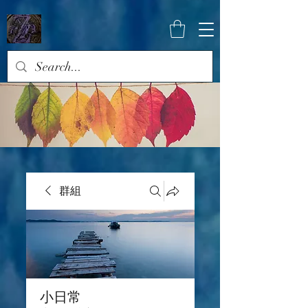
群組
小日常