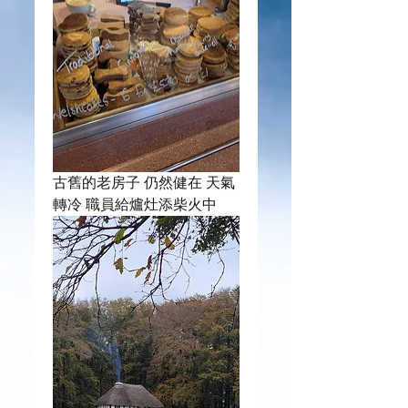
古舊的老房子 仍然健在 天氣
轉冷 職員給爐灶添柴火中