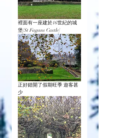
裡面有一座建於16世紀的城
堡[St Fagans Castle]
正好錯開了假期旺季 遊客甚
少 