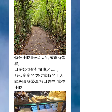
特色小吃Welshcake[威爾斯蛋
糕] 
口感類似葡萄司康[Scone]
形狀扁扁的 方便當時的工人
階級隨身帶備(放口袋中) 當作
小吃 