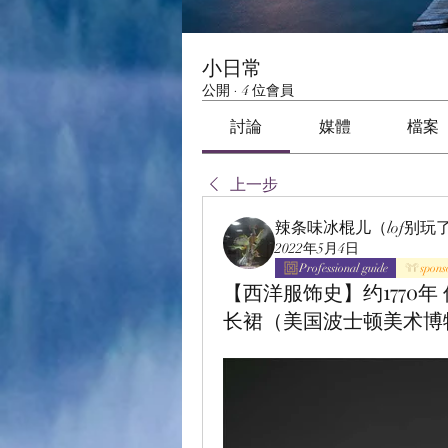
小日常
公開
·
4 位會員
討論
媒體
檔案
上一步
辣条味冰棍儿（lof别玩
2022年5月4日
Professional guide
spons
【西洋服饰史】约1770
长裙（美国波士顿美术博