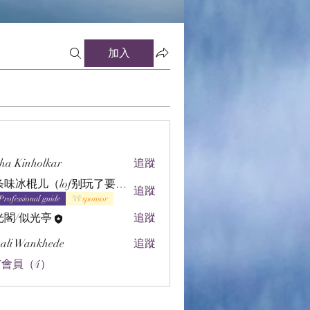
加入
ha Kinholkar
追蹤
辣条味冰棍儿（lof别玩了要氪金的）
追蹤
Professional guide
sponsor
光閣/似光亭
追蹤
ali Wankhede
追蹤
會員（4）