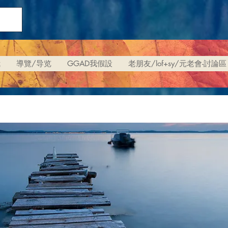
我
導覽/导览
GGAD我假設
老朋友/lof+sy/元老會-討論區