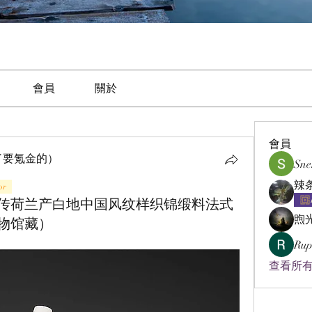
會員
關於
會員
了要氪金的）
Sne
or
年 传荷兰产白地中国风纹样织锦缎料法式
煦
物馆藏）
Rup
查看所有