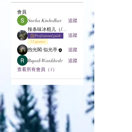
會員
Sneha Kinholkar
追蹤
辣条味冰棍儿（lof别玩了要氪金的）
追蹤
Professional guide
sponsor
煦光閣/似光亭
追蹤
Rupali Wankhede
追蹤
查看所有會員（4）