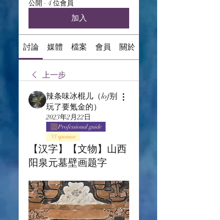
公開
·
4 位會員
加入
討論
媒體
檔案
會員
關於
上一步
辣条味冰棍儿（lof别
玩了要氪金的）
2023年2月22日
Professional guide
sponsor
【汉字】【文物】山西
阳泉元墓壁画题字