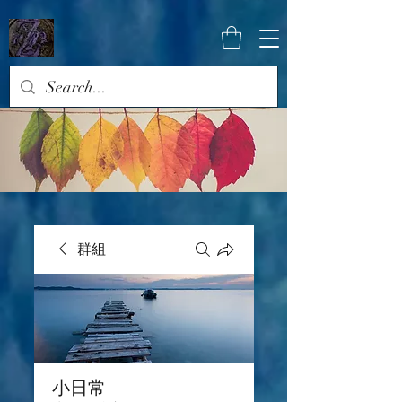
群組
小日常