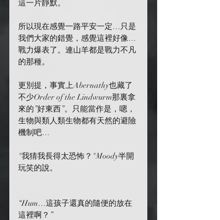
這一片靜默。
所以現在感覺一路平安一定…只是
我們大家的錯覺，感覺這裡好像…
戰力爆表了。連山羊都是戰力不凡
的那種。
更別提，事實上Abernathy也藏了
不少Order of the Lindwurm那裏拿
來的”好東西”。只能當作是，嗯，
生物與類人類生物都有天然的避險
機制吧…
"我猜我長得太恐怖？"Moody半開
玩笑的說。
“Hum…這孩子還真的隨便的放在
這裡啊？”