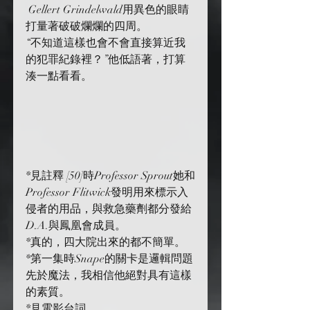
 Gellert Grindelwald用異色的眼睛
打量著破破爛爛的四周。
“不知道這樣也會不會直接算近我
的犯罪紀錄裡？”他低語著，打算
湊一點看看。
*見註釋 [50]時Professor Sprout她和
Professor Flitwick發明用來標示入
侵者的用品，與救急藥劑都分發給
D.A.與鳳凰會成員。
*真的，四大院出來的都不簡單。
*第一集時Snape的關卡是邏輯問題
先於魔法，我相信他絕對具有這樣
的素質。
*見電影台詞