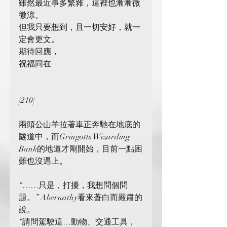
雖然最近事多繁雜，這裡也漸漸微
微涼。
但我只要想到，且一切安好，就一
定會更文。
期待回應，
祝福同在
[210]
兩頭公山羊拉著車正奔馳在地底的
隧道中，而Gringotts Wizarding 
Bank的地道才剛開始，目前一點困
難也沒遇上。
“……只是，打擾，我想問個問
題。” Abernathy看來蒼白而嚴肅的
說。
“請問駕駛這…動物、交通工具，