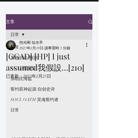
文章
日常
煦光閣/似光亭
日常
2023年2月18日
讀畢需時 3 分鐘
[GGAD] [HP] I just
其他讨论/脑洞
assumed我假設…[210]
GGAD我假設
已更新：
2023年2月25日
加勒比海盗
誓约双神起源/自创史诗
SOUL OATH/灵魂誓约者
日常