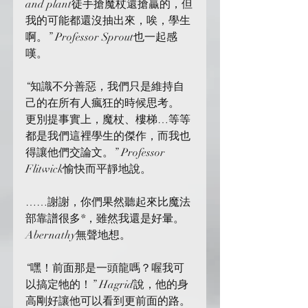
and plant徒手搶魔杖還搶贏的，但
我的可能都還沒抽出來，唉，學生
啊。” Professor Sprout也一起感
嘆。
“知識不分善惡，我們只是維持自
己的在所有人瘋狂的時候思考。
更別提事實上，魔杖、樓梯…等等
都是我們這裡學生的傑作，而我也
得讓他們交論文。” Professor 
Flitwick愉快而平靜地說。
……謝謝，你們果然聽起來比魔法
部靠譜很多*，雖然我還是好暈。
Abernathy無聲地想。
“嘿！前面那是一頭龍嗎？喔我可
以搞定牠的！” Hagrid說，他的身
高剛好讓他可以看到更前面的路。