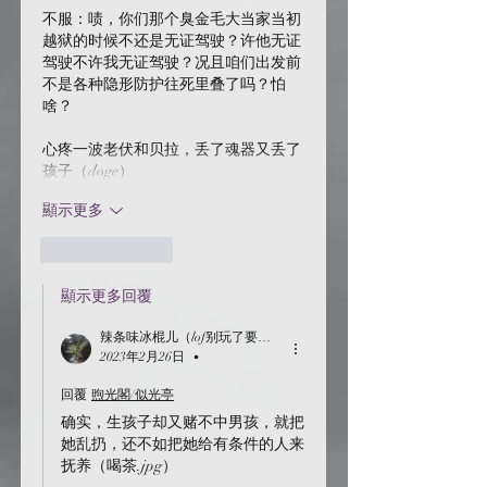
不服：啧，你们那个臭金毛大当家当初
越狱的时候不还是无证驾驶？许他无证
驾驶不许我无证驾驶？况且咱们出发前
不是各种隐形防护往死里叠了吗？怕
啥？
心疼一波老伏和贝拉，丢了魂器又丢了
孩子（doge）
顯示更多
按讚
回覆
顯示更多回覆
辣条味冰棍儿（lof别玩了要氪金的）
2023年2月26日
•
回覆
煦光閣/似光亭
确实，生孩子却又赌不中男孩，就把
她乱扔，还不如把她给有条件的人来
抚养（喝茶.jpg）