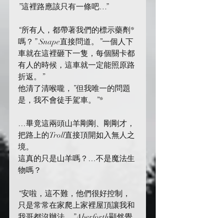
”這裡路應該只有一條吧…”
“所有人，都帶著我們的標示藥劑*
嗎？” Snape直接問道。”一個人下
車就在這裡砸下一隻，每個關卡都
有人的時候，這車就一定能照原路
折返。”
他清了清喉嚨，”但我唯一的問題
是，我不會徒手駕車。”*
…畢竟這兩頭山羊剛剛、剛剛才，
把路上的Troll直接頂開如入無人之
境。
這真的只是山羊嗎？…不是魔法生
物嗎？
“安啦，這不難，他們很好控制，
只是常常在家爬上家裡屋頂讓我和
我哥都沒辦法。”Aberforth顯然覺