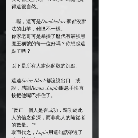
得這很自然。
…喔，這可是Dumbledore家都沒辦
法的山羊，難怪不一樣。
你家老哥可是暴揍了歷代有最強黑
魔王稱號的每一位好嗎？你想起這
點了嗎？
以下是所有人肅然起敬的沉默。
這連Sirius.Black都沒說出口，或
說，感謝Remus .Lupin眼急手快直
接把他嘴巴捂住了。
“反正一個人是否成功，歸功於此
人的信念多深，而非此人的隨從者
的數量。”*
取而代之，Lupin用這句話帶過了