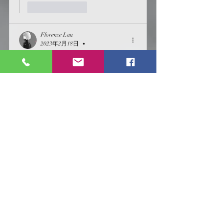
按讚
回覆
Florence Lau
2023年2月18日
•
教授們鬧事上來和學生比毫不遜色! 
Abernathy 表示和當年跟著先生 文達大
姐一起行動時一樣乾脆利落, 是群會做
事的好伙伴
按讚
回覆
煦光閣/似光亭
2023年2月25日
回覆
Florence Lau
我會稱為:用另一種方法辦正事。😁
按讚
回覆