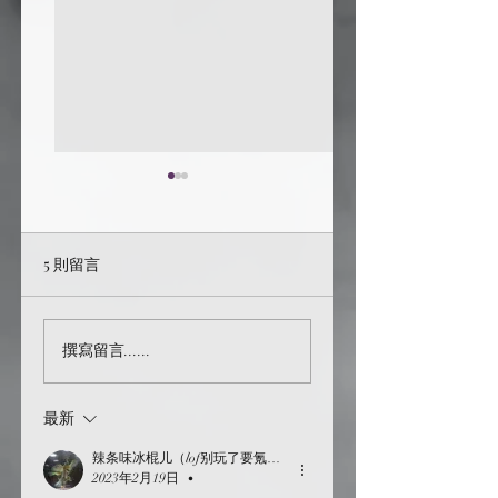
5 則留言
sorry for bothering
[GGAD] [HP] I just
撰寫留言......
assumed我假設…
[214]
最新
辣条味冰棍儿（lof别玩了要氪金的）
2023年2月19日
•