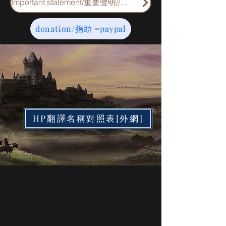
Important statement/重要聲明//重要申明
donation/捐助 =paypal
HP翻譯名稱對照表[外網]