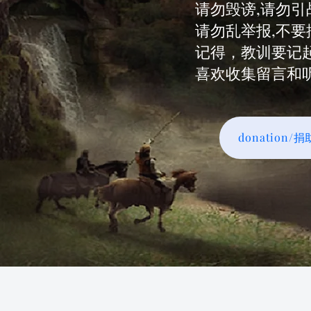
请勿毁谤,请勿引
请勿乱举报,不要
记得，教训要记
喜欢收集留言和
donation/捐助