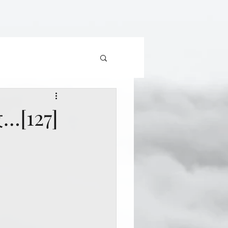
…[127]