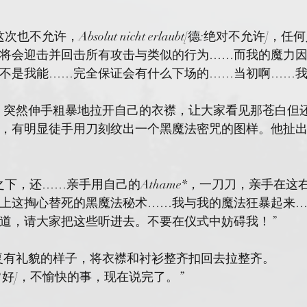
不允许，Absolut nicht erlaubt[德:绝对不允许]
将会迎击并回击所有攻击与类似的行为……而我的魔力
不是我能……完全保证会有什么下场的……当初啊……我
d他说着，突然伸手粗暴地拉开自己的衣襟，让大家看见那苍白
，有明显徒手用刀刻纹出一个黑魔法密咒的图样。他扯
之下，还……亲手用自己的Athame*，一刀刀，亲手在这
上这掏心替死的黑魔法秘术……我与我的魔法狂暴起来
道，请大家把这些听进去。不要在仪式中妨碍我！”
d同时恢复有礼貌的样子，将衣襟和衬衫整齐扣回去拉整齐。
德:非常好]，不愉快的事，现在说完了。”