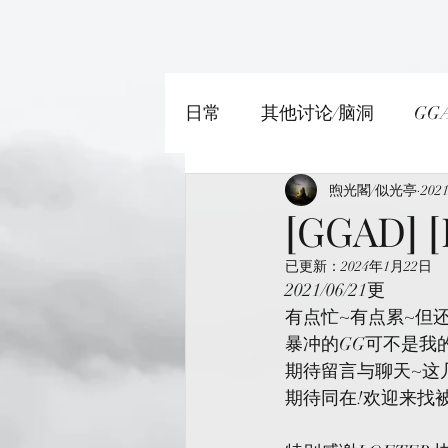
日常
其他讨论/脑洞
GG
SOUL OATH/灵魂誓约者
煦光閣/似光亭
20
[GGAD] [
已更新：
2024年1月22日
2021/06/21更
有点忙~有点累~但
暴冲的GG可不是我
期待留言与聊天~这几
期待同在!欢迎来找被lo