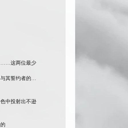
的……这两位最少
神与其誓约者的…
暮色中投射出不逊
服的