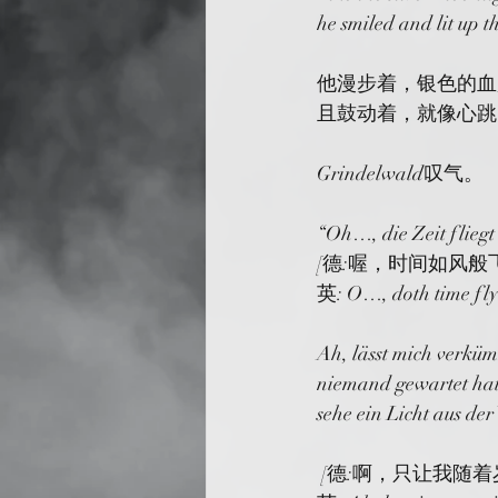
he smiled and lit up 
他漫步着，银色的血
且鼓动着，就像心跳
Grindelwald叹气。
“Oh…, die Zeit fliegt 
[德:喔，时间如风
英: O…, doth time fly l
Ah, lässt mich verkü
niemand gewartet hat
sehe ein Licht aus d
 [德:啊，只让我