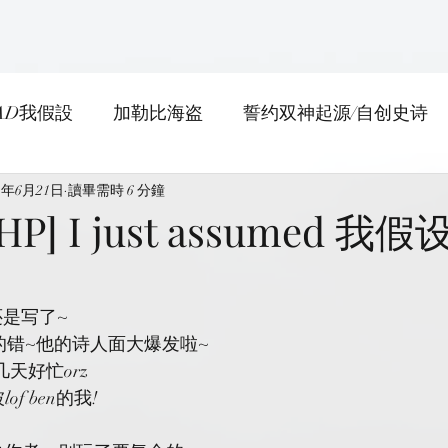
AD我假設
加勒比海盗
誓约双神起源/自创史诗
21年6月21日
日常
讀畢需時 6 分鐘
HP] I just assumed 我假设
还是写了~
的错~他的诗人面大爆发啦~
天好忙orz
f ben的我!