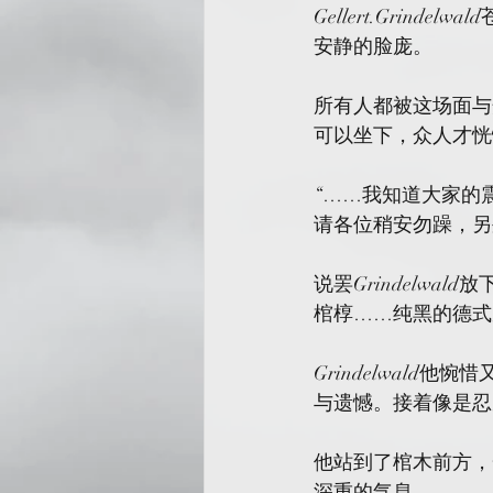
Gellert.Grind
安静的脸庞。
所有人都被这场面与开场
可以坐下，众人才恍
“……我知道大家的震惊，是的
请各位稍安勿躁，另
说罢Grindelw
棺椁……纯黑的德式
Grindelwald
与遗憾。接着像是忍
他站到了棺木前方，
深重的气息。