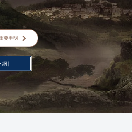
明//重要申明
外網]