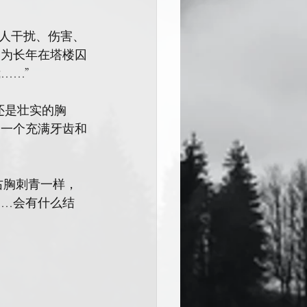
，任何人干扰、伤害、
因为长年在塔楼囚
……”
但还是壮实的胸
出一个充满牙齿和
右胸刺青一样，
……会有什么结