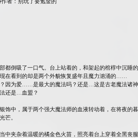
 协作者：别玩了要氪金的
部都倒吸了一口气。台上站着的，和架起的棺椁中沉睡
现在看到的却是两个外貌恢复盛年且魔力汹涌的……
？因为爱……是最大的魔法吗？还是…这是古老魔法诸
法还是…血盟？
银饰中，属于两个强大魔法师的血液转动着，在将夜的
光芒。
当中夹杂着温暖的橘金色火苗，照亮着台上穿着全黑丧