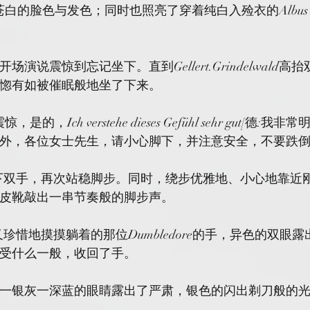
elwald苍白的脸色与发色；同时也照亮了穿着纯白入殓衣的Albus D
演说震惊到忘记坐下。直到Gellert.Grindelwald
惚有如被催眠般地坐了下来。
，Ich verstehe dieses Gefühl sehr gut[德:
外，各位女士先生，请小心脚下，并注意安全，不要跌倒
ald放下双手，再次站稳脚步。同时，绕步优雅地、小心地靠
皮靴敲出一串节奏般的脚步声。
他惋惜又珍惜地摸摸躺着的那位Dumbledore的手，异色的双
受什么一般，收回了手。
一银灰一深蓝的眼睛露出了严肃，银色的闪出剃刀般的