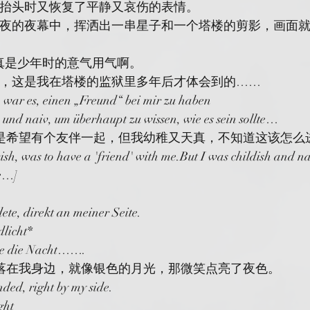
抬头时又恢复了平静又哀伤的表情。
夜的夜幕中，挥洒出一串星子和一个塔楼的剪影，画面
真是少年时的意气用气啊。
，这是我在塔楼的监狱里多年后才体会到的……
 war es, einen „Freund“ bei mir zu haben
 und naiv, um überhaupt zu wissen, wie es sein sollte…
，是希望有个友伴一起，但我幼稚又天真，不知道这该怎么
h, was to have a 'friend' with me.But I was childish and nai
be…]
dete, direkt an meiner Seite.
dlicht*
lte die Nacht…….
降落在我身边，就像银色的月光，那微笑点亮了夜色。
ded, right by my side.
ght