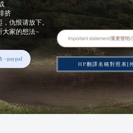
战
排挤
起，仇恨请放下。
听大家的想法~
Important statement/重要聲
 =paypal
HP翻譯名稱對照表[