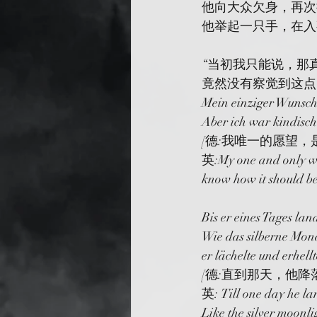
他向大众欠身，再次
他举起一只手，在入
“当初我只能说，那
竟然没有察觉到这点
Mein einziger Wunsch
Aber ich war kindisch
[德:我唯一的愿望
英:My one and only wis
know how it should 
Bis er eines Tages lan
Wie das silberne Mon
er lächelte und erhel
[德:直到那天，他
英: Till one day he lan
Like the silver moonli