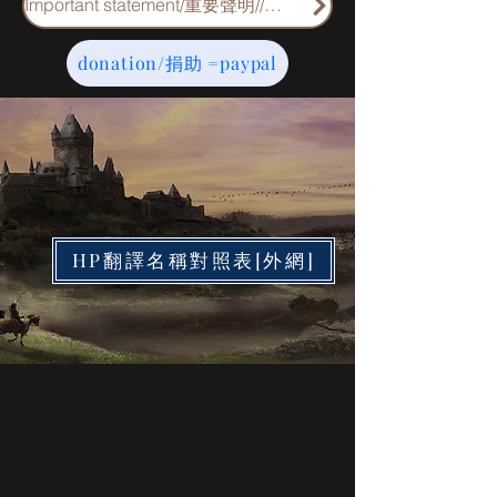
Important statement/重要聲明//重要申明
donation/捐助 =paypal
HP翻譯名稱對照表[外網]