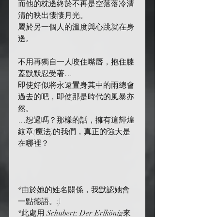
而他的枕邊終於不再是空落落冷清
清的映出悽悽月光。
屬於另一個人的溫度與心跳就在身
邊。
不用再獨自一人咬住嘴唇，抱住膝
蓋默默忍受著…
即使好似將永遠置身其中的雨總會
過去的吧，即使那是時代的風暴亦
然。
…想過嗎？那樣的話，擁有這輝煌
紋章(魔法)的我們，真正的強大是
在哪裡？
*由於她的姓名關係，我默認她會
一點德語。:)
*此處用 Schubert: Der Erlkönig來