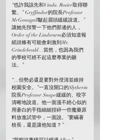
“也許我該先和Vinda. Rosier取得聯
繫。” Gryffindor的院長Professor 
McGonagall皺起眉頭緩緩說道。”
讓她先預警一下他們那邊的人，
Order of the Lindwurm必須知道報
紙頭條有可能會刺激到Mr. 
Grindelwald…當然，也因為我們
的學校可經不起這麼專業的砸
法。”
“…但勢必還是要對外澄清並維持
校園安全。”一直沒開口的Slytherin
院長Professor Snape緩緩的、咬字
清晰地說道。他一面漫不經心似的
用蒼白的手指細細捏碎一些魔藥原
料放進試管中，一面說。”要瞞著
校長，還是讓他知道？”