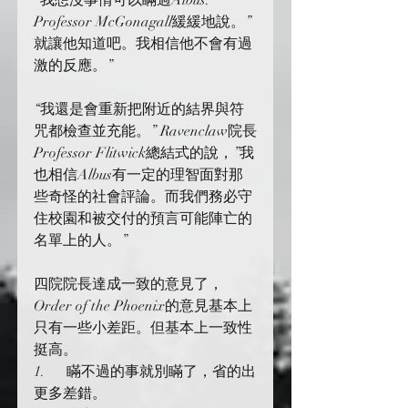
“我想沒事情可以瞞過Albus.” 
Professor McGonagall緩緩地說。”
就讓他知道吧。我相信他不會有過
激的反應。”
“我還是會重新把附近的結界與符
咒都檢查並充能。” Ravenclaw院長
Professor Flitwick總結式的說，”我
也相信Albus有一定的理智面對那
些奇怪的社會評論。而我們務必守
住校園和被交付的預言可能陣亡的
名單上的人。”
四院院長達成一致的意見了，
Order of the Phoenix的意見基本上
只有一些小差距。但基本上一致性
挺高。
1.      瞞不過的事就別瞞了，省的出
更多差錯。