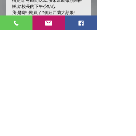
福克斯:有時間吃瓜,快來幫助做蘋果酥
餅,給校長的下午茶點心.
我:是唧! (剛買了3個紐西蘭大蘋果)
按讚
回覆
煦光閣/似光亭
2021年8月26日
回覆
Florence Lau
表示幫忙腦洞!!:D
按讚
回覆
辣条味冰棍儿（lof别玩了要氪金的）
2021年8月25日
•
现在大家一看预言家日报都知道是Fake 
news了😂😂（反正预言家日报大肆宣
传说邓校疯了，小哈满嘴谎言那个时候
就已经给人"fake news"的印象了）
按讚
回覆