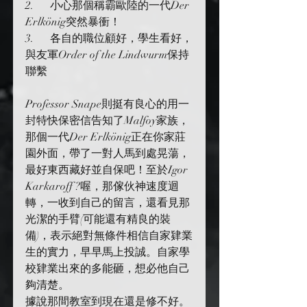
2.      小心那個稱霸歐陸的一代Der 
Erlkönig突然暴衝！
3.      各自的職位顧好，學生看好，
與友軍Order of the Lindwurm保持
聯繫
Professor Snape則挺有良心的用一
封特快保密信告知了Malfoy家族，
那個一代Der Erlkönig正在你家莊
園外面，帶了一對人馬到處晃蕩，
最好東西藏好並自保吧！至於Igor 
Karkaroff ?喔，那傢伙神速度迴
轉，一收到自己的留言，還看見那
光潔的手臂(可能還有精良的裝
備)，表示絕對無條件相信自家肄業
生的實力，早早馬上投誠。自家學
校肄業出來的多能砸，想必他自己
夠清楚。
據說那間教室到現在還是修不好。