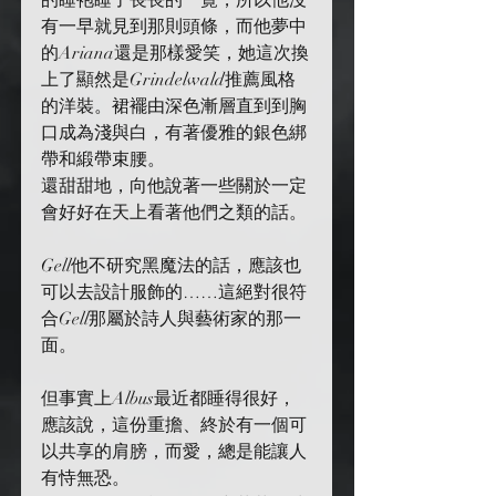
的睡袍睡了長長的一覺，所以他沒
有一早就見到那則頭條，而他夢中
的Ariana還是那樣愛笑，她這次換
上了顯然是Grindelwald推薦風格
的洋裝。裙襬由深色漸層直到到胸
口成為淺與白，有著優雅的銀色綁
帶和緞帶束腰。
還甜甜地，向他說著一些關於一定
會好好在天上看著他們之類的話。
Gell他不研究黑魔法的話，應該也
可以去設計服飾的……這絕對很符
合Gell那屬於詩人與藝術家的那一
面。
但事實上Albus最近都睡得很好，
應該說，這份重擔、終於有一個可
以共享的肩膀，而愛，總是能讓人
有恃無恐。