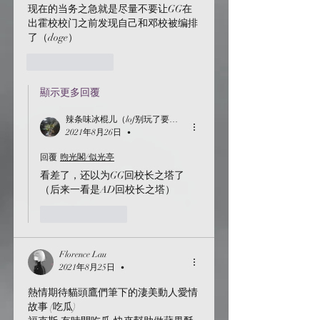
现在的当务之急就是尽量不要让GG在
出霍校校门之前发现自己和邓校被编排
了（doge）
按讚
回覆
顯示更多回覆
辣条味冰棍儿（lof别玩了要氪金的）
2021年8月26日
•
回覆
煦光閣/似光亭
看差了，还以为GG回校长之塔了
（后来一看是AD回校长之塔）
按讚
回覆
Florence Lau
2021年8月25日
•
熱情期待貓頭鷹們筆下的淒美動人愛情
故事 (吃瓜)