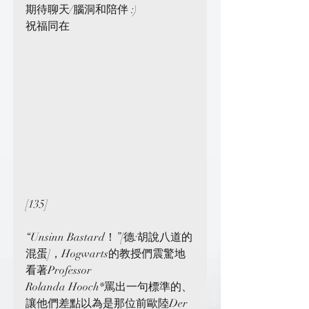
期待聊天/腦洞和陪伴 :)
祝福同在
[135]
“Unsinn Bastard！”[德:胡說八道的
混蛋]，Hogwarts的教授們震驚地
看著Professor
Rolanda Hooch*罵出一句標準的、
讓他們差點以為是那位前歐陸Der 