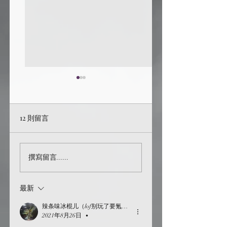
12 則留言
sorry for bothering
[GGAD] [HP] I just
撰寫留言......
assumed我假設…
[214]
最新
辣条味冰棍儿（lof别玩了要氪金的）
2021年8月26日
•