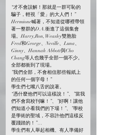
“才不會誤解！那就是一群可恥的
騙子，輕視「愛」的大人們！” 
Hermione喊著，不知道從哪裡帶領
著一整群的D.A.衝進了這個集會
場。Harry,Ron, Weasley雙胞胎
Fred和George、Neville、Luna、
Ginny、Hannah Abbott與Cho 
Chang等人也幾乎全部一個不少。
全部都衝到了現場。
”我們全部，不會相信那些報紙上
的任何一個字母！”
學生們七嘴八舌的說著。
“憑什麼他們可以這樣說！”、”當我
們不會寫校刊嘛！”、”好啊！讓他
們知道小看我們的下場！”、”學校
是學術的聖域，不容許他們這樣反
覆踐踏的！”…
學生們有人舉起相機、有人準備好