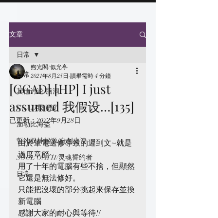
文章
日常
煦光閣/似光亭
日常
2021年8月25日
讀畢需時 4 分鐘
[GGAD] [HP] I just
其他讨论/脑洞
assumed 我假设…[135]
GGAD我假設
已更新：
2022年9月28日
加勒比海盗
誓约双神起源/自创史诗
由於筆電送修導致的遲到文~就是
過度章節~
SOUL OATH/灵魂誓约者
用了十年的電腦有些不捨，但顯然
日常
它還是無法修好。
只能把沒壞的部分挑起來保存並換
新電腦
感謝大家的耐心與等待!!