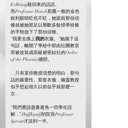
Erlkönig殺回來的話語。
而Professor Hooch那鷹一般的金色
銳利眼睛眨也不眨，她面前那份頭
條就被她那足以掰斷多餘掃帚枝條
的手勁放下了那份頭條。
“我要去換上
我的
衣服。”她拋下這
句話，離開了學校中那由社團教室
而被改裝成高級祕密結社的Order 
of the Phoenix總部。
…只有某些教授清楚的明白，那句
話的嚴重性。那套衣服…幽靈教授
似乎想起很久以前似乎就那麼一
次…
“我們應該盡量避免一些學生誤
解…” Hufflepuff的院長Professor 
Sprout才說到一半。