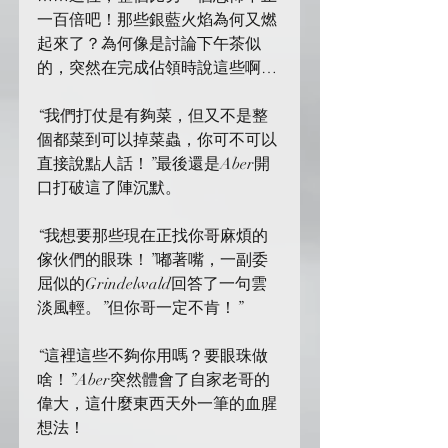
一百倍吧！那些銀藍火焰為何又燃
起來了？為何像是討論下午茶似
的，突然在完成佔領時說這些啊…
“我們打仗是有夠菜，但又不是整
個都菜到可以掉菜蟲，你可不可以
直接說點人話！”最後還是Aber開
口打破這了陣沉默。
“我想要那些現在正找你哥麻煩的
傢伙們的眼珠！”嘟著嘴，一副委
屈似的Grindelwald回答了一句雲
淡風輕。”但你哥一定不肯！”
“這裡這些不夠你用嗎？要眼珠做
啥！”Aber突然體會了自家老哥的
偉大，這什麼東西天外一筆的血腥
想法！