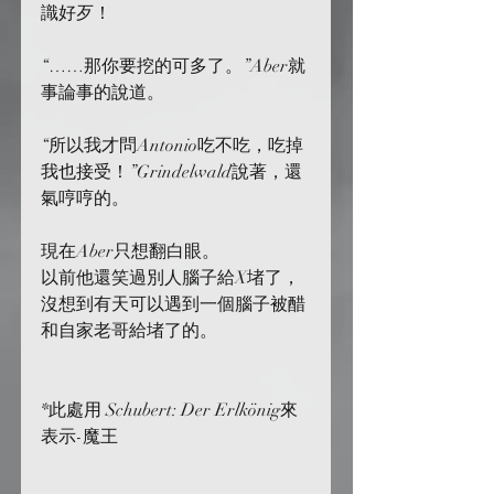
識好歹！
“……那你要挖的可多了。”Aber就
事論事的說道。
“所以我才問Antonio吃不吃，吃掉
我也接受！”Grindelwald說著，還
氣哼哼的。
現在Aber只想翻白眼。
以前他還笑過別人腦子給X堵了，
沒想到有天可以遇到一個腦子被醋
和自家老哥給堵了的。
*此處用 Schubert: Der Erlkönig來
表示-魔王