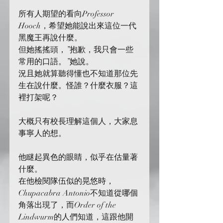
所有人期望的看向Professor 
Hooch，希望她能說出來這位一代
黑魔王再說什麼。
但她搖搖頭，”抱歉，我只會一些
常用的口語。”她說。
況且她就算聽得懂也不知道那位先
生在說什麼。怪誰？什麼衣服？這
裡打架呢？
大概只有校長理解這個人，大家息
事寧人的想。
他瞇起異色的眼睛，似乎在估量著
什麼。
在他檢閱隊伍似的晃悠時，
Chupacabra Antonio不知道從哪個
角落出現了，而Order of the 
Lindwurm的人們知道，這跟他開