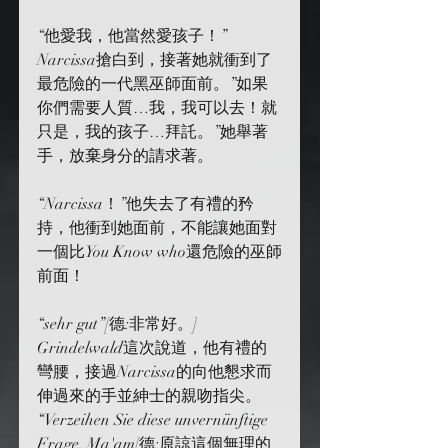
“他愛我，他當然愛孩子！” 
Narcissa搶白到，接著她就衝到了
最危險的一代黑巫師面前。”如果
你們需要人質…我，我可以去！就
只是，我的孩子…拜託。”她舉著
手，放棄身分的請求著。
“Narcissa！”他失去了有禮的矜
持，他衝到她面前，不能讓她面對
一個比You Know who還危險的巫師
前面！
“sehr gut”[德:非常好。] 
Grindelwald這次說道，他有禮的
彎腰，接過Narcissa的向他懇求而
伸過來的手並紳士的親吻指尖。
“Verzeihen Sie diese unvernünftige 
Frage, Ma'am[德:原諒這個無理的