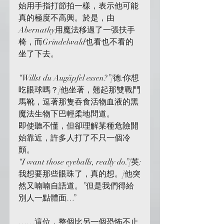
始用手指打節拍一樣，表示他可能
真的極度不高興。於是，由
Abernathy用魔法移過了一張扶手
椅，而Grindelwald也看也不看的
坐了下去。
“Willst du Augäpfel essen?”[德:你想
吃眼球嗎？]他坐著，翹起那雙戰鬥
馬靴，逗著那隻吞食活物血液的黑
魔法生物下巴輕柔地問道。
即使聽不懂，但卻理解某種危險開
始靠近，許多人打了不只一個冷
顫。
“I want those eyeballs, really do.”[英:
我想要那些眼珠了，真的想。]他突
然又喃喃自語道。”但是我們得給
別人一點體面…”
……這位，整個比另一個恐怖不止