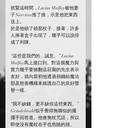
抓緊這時間，Lucius Malfoy被他妻
子Narcissa推了推，示意他把東西
送上。
於是他頓了頓那杖子，接著，許多
人捧著盒子出現了，幾乎可以說排
成了列隊。
“這些是我們的…誠意。” Lucius 
Malfoy馬上接口到。對這個魔力與
實力幾乎要掀翻這莊園的先生表示
友好，就向當初他透過捐錢給魔法
部及慈善機構來維護自己的良好聲
譽一樣。
“我不缺錢，更不缺你這些東西。” 
Grindelwald似乎覺得無聊似的擺
擺手回答道。他會無杖咒語，所以
即使沒有魔杖在手也危險的很。