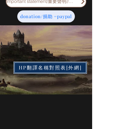
Important statement/重要聲明//重要申明
donation/捐助 =paypal
HP翻譯名稱對照表[外網]