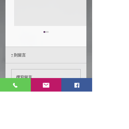
7 則留言
【HP】裁纸刀
激發同人創作靈感來
撰寫留言......
源：讓你的故事活起
來！
最新
Florence Lau
2021年9月18日
•
作者, 有一小BUG, 馬爾福夫婦應該只有
盧修斯有黑魔印記. 水仙經JKL認證, 她