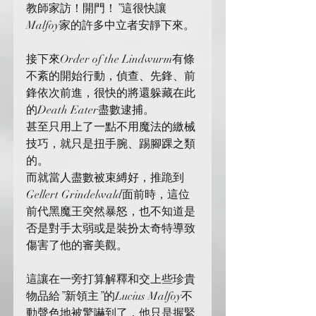
教師家訪！開門！”這很快讓
Malfoy家的許多中立者安靜下來。
接下來Order of the Lindwurm有條
不紊的開始行動，偵查、先鋒、前
鋒依次前進，很快的將還躲藏在此
的Death Eater盡數逮捕。
甚至只用上了一點不用魔法的繳械
技巧，就只是扭手腕、踢腳踝之類
的。
而就當人盡數被束縛好，推跪到
Gellert Grindelwald面前時，這位
前代黑魔王突然暴怒，也不知道是
否是對手太弱或是裝扮太奇特導致
傷害了他的審美觀。
這讓在一旁打算解釋和交上些珍貴
物品給”新領主”的Lucius Malfoy不
動聲色地被驚嚇到了，他只是握緊