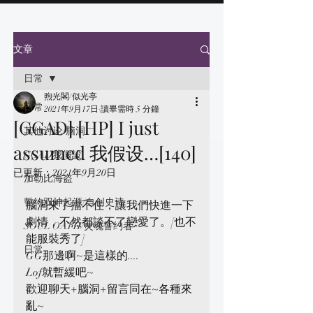
文章
日常
煦光閣/似光亭
日常
2021年9月17日
讀畢需時 5 分鐘
[GGAD] [HP] I just
其他讨论/脑洞
assumed 我假设…[140]
GGAD我假設
已更新：
2021年9月20日
加勒比海盗
誓约双神起源/自创史诗
腦洞來了擋不住，讓我們快進一下
劇情，不然都談不了戀愛了。[也不
SOUL OATH/灵魂誓约者
能服裝秀了]
日常
GG那邊啊~是這樣的....
Lof就暫緩吧~
歡迎聊天+腦洞+留言同在~各種來
亂~