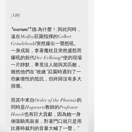
[140]
“warum!”
[德:為什麼！]與此同時，
遠在Malfoy莊園指揮的Gellert 
Grindelwald突然爆出一聲怒吼。
一身戎裝，拿著魔杖且突然盛怒而
爆吼的前代Der Erlkönig*使的現場
一片靜默，畢竟沒人能與其匹敵，
雖然他們在”收繳”莊園時遇到了一
些象徵性的抵抗，但終歸沒有多大
損傷。
而其中來自Order of the Phoenix的
同時是Hogwarts教師的Professor 
Hooch也有巨大貢獻，因為她一身
俐落騎馬裝束，對著門口就只是用
比賽時裁判的音量大喊了一聲，”