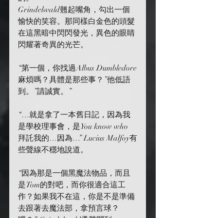
Grindelwald翹起嘴角，勾出一個
愉快的笑容。那同樣白金色的頭髮
在這黑暗中閃閃發光，異色的眼睛
閃耀著奇異的光芒。
“第一個，你找過Albus Dumbledore
麻煩嗎？具體是那些事？”他低語
到。”請誠實。”
“…就是拿了一本舊日記，因為我
是學校理事會，是You know who 
拜託我的…因為…” Lucius Malfoy有
些聲線不穩地說道。
“因為那是一個黑魔法物品，而且
是Tom的對吧，而你很適合這工
作？如果我不在這，你是不是準備
去跟著去魔法部，拿預言球？