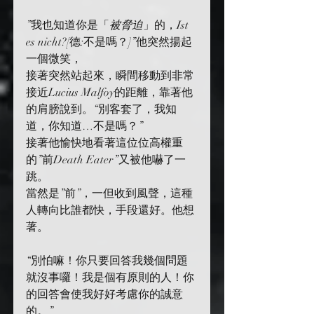
”我也知道你是「
被脅迫
」的，Ist 
es nicht?[德:不是嗎？]”他突然揚起
一個微笑，
接著突然站起來，瞬間移動到非常
接近Lucius Malfoy的距離，靠著他
的肩膀說到。“別客套了，我知
道，你知道…不是嗎？”
接著他愉快地看著這位位高權重
的”前Death Eater”又被他嚇了一
跳。
當然是”前”，一但收到風聲，這種
人轉向比誰都快，手段還好。他想
著。
“別怕嘛！你只要回答我幾個問題
就沒事囉！我是個有原則的人！你
的回答會使我好好考慮你的誠意
的。”