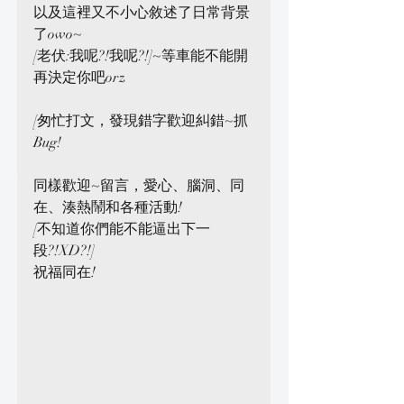
以及這裡又不小心敘述了日常背景
了owo~
[老伏:我呢?!我呢?!]~等車能不能開
再決定你吧orz
[匆忙打文，發現錯字歡迎糾錯~抓
Bug!
同樣歡迎~留言，愛心、腦洞、同
在、湊熱鬧和各種活動!
[不知道你們能不能逼出下一
段?!XD?!]
祝福同在!