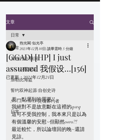
文章
日常
煦光閣/似光亭
日常
2021年12月10日
讀畢需時 5 分鐘
[GGAD] [HP] I just
其他讨论/脑洞
assumed 我假设…[156]
GGAD我假設
已更新：
2021年12月24日
加勒比海盗
誓约双神起源/自创史诗
差一點遲到的周更!!
SOUL OATH/灵魂誓约者
我絕對不是故意斷在這裡的qwq
日常
這可不受我控制，我本來只是以為
有個溫馨的安慰~但顯然owo?!
最近較忙，所以論壇回的晚~還請
見諒。