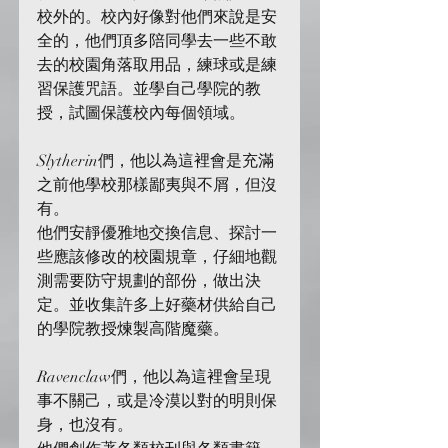
校外的。校內好像對他們來說是安
全的，他們頂多陪同學去一些不敢
去的校園角落取用品，練球或是練
習保護咒語。並學自己學院的教
授，試圖保護校內每個領域。
Slytherin們，他以為這裡會是充滿
之前他學校那樣鄙夷與不屑，但沒
有。
他們安靜優雅地交換信息、探討一
些應該修改的校園規章，仔細地觀
測需要防守規劃的部份，做出決
定。並收集許多上好藥材供給自己
的學院教授煉製高階魔藥。
Ravenclaw們，他以為這裡會呈現
事不關己，或是冷漠以對的明則保
身，也沒有。