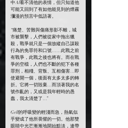
中Al看不清他的表情，但只知道他
可能又回到了有如他能見到的煙霧
瀰漫的預言中低語著。
“痛楚、苦難與傷痛形影不離，城
市被襲擊，人們被從家中拖出獵
殺，戰爭就只是一個放縱自己謀殺
行為的免罪符和口號……此戰之前
有戰爭，此戰之後也將有。而在戰
爭的空檔，人們也不斷的犯下各種
罪刑，相殘、背叛、互相傷害…即
使避開一個，後面有太多太多的轉
折。它將一切毀棄…而頂著我的名
號作亂的，又或是我年輕時的愚
蠢，我太清楚了…”
Gell的呼吸變的輕淺而急，熱氣似
乎變成了他所畏懼的一切。他那雙
眼睛中光芒漸漸地開始黯淡，連帶