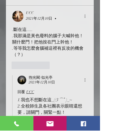
UCC
2021年12月10日
•
.斷在這.....
.我那滿是黃色廢料的腦子大喊幹他！
關什麼門！把他按在門上幹他！
.等等我怎麼會腦補這裡有反攻的機會
（？）
按讚
回覆
煦光閣/似光亭
2021年12月10日
回覆
UCC
1.我也不想斷在這_(:3 ⌒ﾞ)_~
2.全校師生及各社團表示眼睛還想
要，請關門，關緊一點！
我們不想有東西吃我們的眼睛!
[
Antonio:  
(・∀・)
?!]
3.暫時沒有(?!)