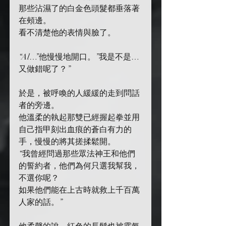
那些沾濕了的白金色頭髮都垂落著
在頰邊。
看不清楚他的表情與臉了。
“Al…”他慢慢地開口。”我是不是…
又做錯呢了？”
於是，被呼喚的人緩緩的走到問話
者的旁邊。
他溫柔的執起那雙已經握起拳並用
自己指甲刻出血痕的蒼白有力的
手，慢慢的將其搓揉鬆開。
“我曾經問過那些眾法神王和他們
的誓約者，他們為何只選我幫我，
不選你呢？
如果他們能在上古時就救上千百萬
人家的話。”