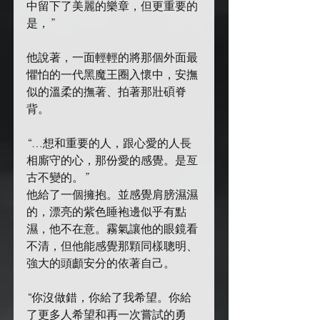
中留下了美麗的樂章，但更重要的
是，”
他說著，一面輕輕的將那個外面最
懼怕的一代黑魔王圈入懷中，安撫
似的溫柔的撫著、拍著那壯碩脊
背。
“…想和重要的人，跟心愛的人長
相廝守的心，那份愛的感覺。是亙
古不變的。”
他給了一個擁抱。並感覺肩膀濕濕
的，漂亮的紫色睡袍邊似乎有點
濕，他不在意。霧氣讓他的眼鏡看
不清，但他能感覺那顆同樣聰明、
強大的頭顱安分的依著自己。
“你沒做錯，你給了我希望。你給
了更多人希望和再一次嘗試的勇