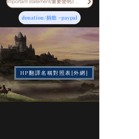
Important statement/重要聲明//重要申明
donation/捐助 =paypal
HP翻譯名稱對照表[外網]