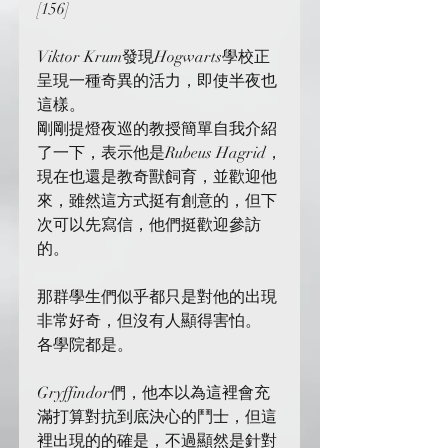
[156]
Viktor Krum發現Hogwarts學校正
呈現一種奇異的活力，即使半夜也
這樣。
剛剛提燈夜巡的教授簡單自我介紹
了一下，表示他是Rubeus Hagrid，
現在也還是教奇獸飼育，並歡迎他
來，雖然這方式挺有創意的，但下
次可以先寫信，他們挺歡迎參訪
的。
那群學生們似乎都只是對他的出現
非常好奇，但沒有人顯得害怕。
各學院都是。
Gryffindor們，他本以為這裡會充
滿打算對抗到底決心的鬥士，但這
裡出現的的確是，不過顯然是針對