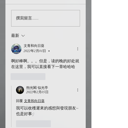
sorry for bothering
[GGAD] [HP] I just
撰寫留言......
assumed我假設…
[214]
最新
文青和向日葵
2022年2月04日
•
啊好棒啊。。。但是，读的晚的好处就
在这里，我可以直接看下一章哈哈哈
按讚
回覆
煦光閣/似光亭
2022年2月05日
回覆
文青和向日葵
我可以收穫遲來的感想與發現朋友~
也是好事:)
按讚
回覆