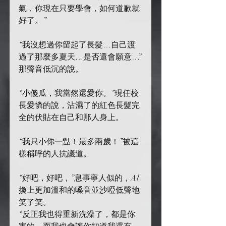
氣，你現在只要學會，如何道歉就
好了。”
“我沒想過你留起了長髮…自己渡
過了那麼多夏天…是否還會願意…”
那聲音低沉的說。
“小傻瓜，我當然還愛你。”現任校
長愛憐的說，沾濕了的紅色長髮完
全的伏貼在自己和那人身上。
“我只小你一點！最多兩歲！”被這
樣稱呼的人抗議道。
“好吧，好吧，”息事寧人似的，Al
換上更加溫和的嗓音並沙啞低聲地
笑了笑。
“反正我也得重新洗澡了，都是你