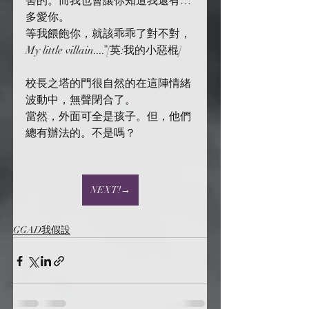
害的。而我也會讓你知道我還有…
多愛你。
等我餵飽你，就該乖乖了對不對，
My little villain....”[英:我的小惡棍]
校長之塔的門很自然的在這陣情緒
波動中，無聲閉合了。
當然，外面可全是孩子。但，他們
總有辦法的。不是嗎？
NEXT!→
GGAD我假設