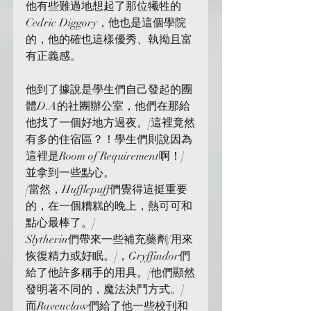
他有些難過地想起了那位犧牲的
Cedric Diggory，他也是這個學院
的，他的確也這樣優秀、執拗且富
有正義感。
他到了據說是學生們自己發起的團
體D.A的社團辦公室，他們在那給
他找了一個好地方過夜。[這裡竟然
有多的住宿區？！學生們則說因為
這裡是Room of Requirement啊！]
並拿到一些點心。
[當然，Hufflepuff們覺得這挺重要
的，在一個糟糕的晚上，熱可可和
點心最棒了。]
Slytherin們帶來一些補充藥劑[用來
恢復精力或好眠。]，Gryffindor們
給了他許多稱手的用具。[他們顯然
發明著不同的，魔法決鬥方式。]
而Ravenclaw們給了他一些校刊和