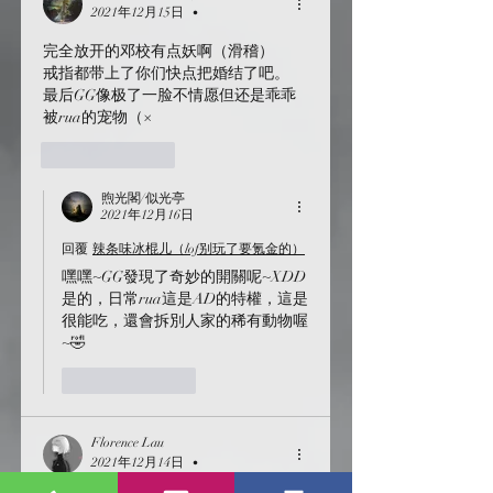
2021年12月15日
•
完全放开的邓校有点妖啊（滑稽）
戒指都带上了你们快点把婚结了吧。
最后GG像极了一脸不情愿但还是乖乖
被rua的宠物（×
按讚
回覆
煦光閣/似光亭
2021年12月16日
回覆
辣条味冰棍儿（lof别玩了要氪金的）
嘿嘿~GG發現了奇妙的開關呢~XDD
是的，日常rua這是AD的特權，這是
很能吃，還會拆別人家的稀有動物喔
~🤣
按讚
回覆
Florence Lau
2021年12月14日
•