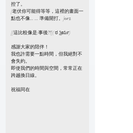
控了。
[老伏你可能得等等，這裡的畫面一
點也不像... ... 準備開打。]orz
[[這比較像是:事後?!]( ಠ ͜ʖರೃ)
感謝大家的陪伴！
我也許需要一點時間，但我絕對不
會失約。
即使我們的時間與空間，常常正在
跨越換日線。
祝福同在