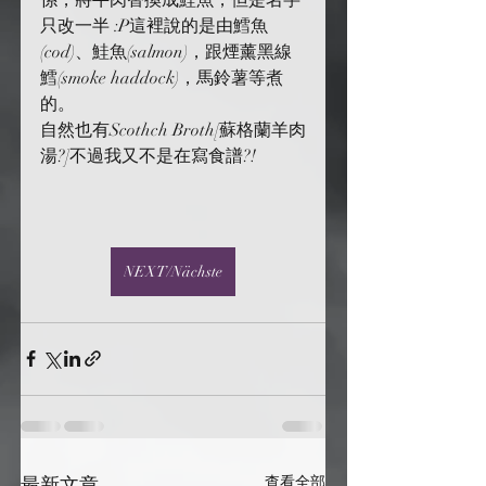
只改一半 :P這裡說的是由鱈魚
(cod)、鮭魚(salmon)，跟煙薰黑線
鱈(smoke haddock)，馬鈴薯等煮
的。
自然也有Scothch Broth[蘇格蘭羊肉
湯?]不過我又不是在寫食譜?!
NEXT/Nächste
最新文章
查看全部