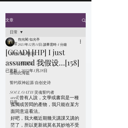
文章
日常
煦光閣/似光亭
日常
2021年12月14日
讀畢需時 4 分鐘
[GGAD] [HP] I just
其他讨论/脑洞
assumed 我假设…[158]
GGAD我假設
已更新：
2022年1月28日
加勒比海盗
誓约双神起源/自创史诗
SOUL OATH/灵魂誓约者
well,曾有人說，文學或書寫是一種
日常
孤獨或苦悶的產物，我只能在某方
面同意這看法。
好吧，我大概近期幾天講課又講的
茫了，所以更新就莫名其妙地不受