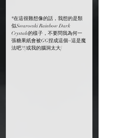
*在這很難想像的話，我想的是類
似Swarovski Rainbow Dark 
Crystals的樣子，不要問我為何一
張糖果紙會被GG捏成這個~這是魔
法吧?![或我的腦洞太大]