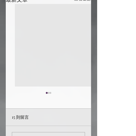
15 則留言
【HP】裁纸刀
激發同人創作靈感來