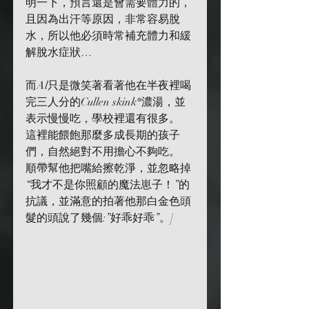
明一下，預言還是會需要體力的，
且因為出汗等原因，非常容易脫
水，所以他必須時常補充體力和緩
解脫水症狀…
而Al只是微笑著看著他在半夜裡喝
完三人分的Cullen skink*濃湯，並
表示慢慢吃，學校裡還有很多。
這裡能餵飽那麼多成長期的孩子
們，自然絕對不用擔心不夠吃。
順帶幫他把嘴給擦乾淨，並忽略掉
“我才不是你照顧的魔法崽子！”的
抗議，並滿意的拍著他那白金色頭
髮的頭說了幾個:”好乖好乖”。]