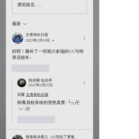
撰寫留言......
源：讓你的故事活起
來！
最新
文青和向日葵
2022年2月04日
•
好耶！脑补了一些诡计多端的GG与饲
养员校长~
按讚
回覆
煦光閣/似光亭
2022年2月05日
回覆
文青和向日葵
飼養員校長啥的突然真實=└(┐卍
^o^)卍
按讚
回覆
辣条味冰棍儿（lof别玩了要氪金的）