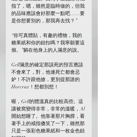
指了，嗯，雖然是臨時做的，但我
的品味應該會好那麼一點吧……要
是你想要別的，那我再去找？”
“你可真體貼，有趣的禮物，我的
糖果紙和你的鈕扣嗎？我寧願要這
個。”躺在他身上的人滿意的說。
Gell滿意的確定那該死的預言應該
不會來了，對，他連死亡都會忌
妒！不許跟他搶，更別提那誰的
Horcrux！想都別想！
喔，Gell的體溫真的比較高些。這
讓被窩變得非常，非常的溫暖，Al
開始想睡了。他靠著那片胸膛，看
著手上的戒指傻笑了一下，雖然那
只是一張彩色糖果紙和一枚金色鈕