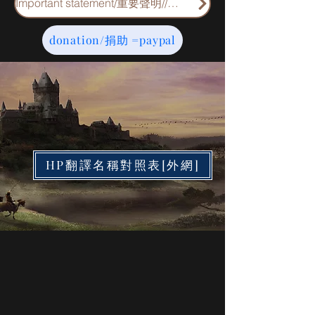
Important statement/重要聲明//重要申明
donation/捐助 =paypal
HP翻譯名稱對照表[外網]