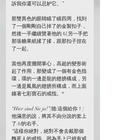
訴我你還可以忌妒它。”
那雙異色的眼睛瞄了瞄四周，找到
了一個剛剛自己掉了的金製扣子，
然後一手繼續覽著他的Al,另一手把
那張糖果紙揉了揉，跟那扣子捏在
了一起。
當他再度攤開掌心，高超的變形術
起了作用，那變成了一個有金色指
環，環的一邊是龍的翅膀構成，另
一邊是鳳凰的翅膀所構成，而上面
鑲著七彩寶石的戒指。*
“Hier sind Sie ja!”[德:這個給你！]
他滿意的說，將其不由分說的套上
了Al的右手。
“這樣你絕對，絕對不會去戴那個
醜死人的戒指。因為手上已經有戒