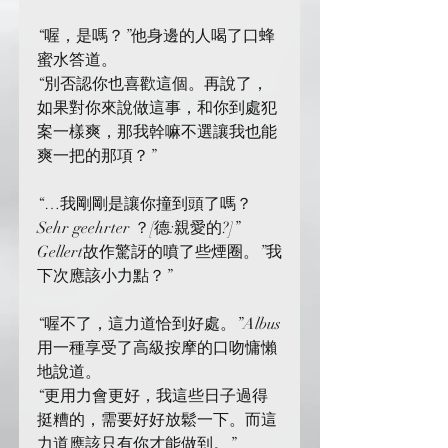
“喔，是嗎？”他身邊的人喝了口蜂
蜜水答道。
“別否認你也喜歡這個。再說了，
如果對你來說做這事，和你到處犯
案一樣爽，那我幹嘛不選讓我也能
爽一把的那項？”
“…我剛剛是讓你撞到頭了嗎？
Sehr geehrter ？[德:親愛的?]”
Gellert故作驚訝的噴了些煙圈。”我
下次應該小力點？”
“喔不了，這力道恰到好處。”Albus
用一種享受了高級按摩的口吻慵懶
地說道。
“更用力會更好，我這些日子過得
挺糟的，需要好好放鬆一下。而這
力道應該只有你才能做到。”