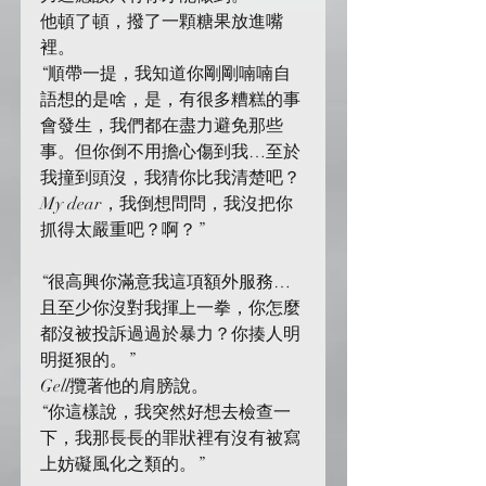
他頓了頓，撥了一顆糖果放進嘴
裡。
“順帶一提，我知道你剛剛喃喃自
語想的是啥，是，有很多糟糕的事
會發生，我們都在盡力避免那些
事。但你倒不用擔心傷到我…至於
我撞到頭沒，我猜你比我清楚吧？
My dear，我倒想問問，我沒把你
抓得太嚴重吧？啊？”
“很高興你滿意我這項額外服務…
且至少你沒對我揮上一拳，你怎麼
都沒被投訴過過於暴力？你揍人明
明挺狠的。”
Gell攬著他的肩膀說。
“你這樣說，我突然好想去檢查一
下，我那長長的罪狀裡有沒有被寫
上妨礙風化之類的。”