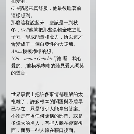
扣變的。
Gell躺起來真舒服，他最後睡著前
這樣想到。
那麼這樣說起來，應該是一到秋
冬，Gell他就把那些食物全吃進肚
子裡，變成能量和魔力，所以這才
會變成了一個自發性的大暖爐。
Albus模模糊糊的想。
“Oh…meine Geliebte.”[德:喔…我心
愛的。]他模模糊糊的聽見愛人調笑
的聲音。
世界事實上把許多事情都理解的太
複雜了，許多根本的問題與矛盾早
已存在，只是很少人能拿出答案。
不論是有著任何號稱的部門、或是
多偉大的名人，有些人躲在榮耀後
面，而另一些人躲在藉口後面。