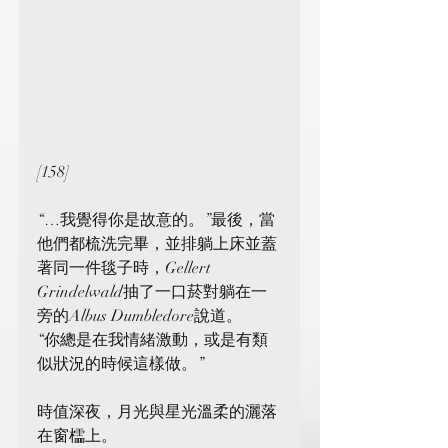
[158]
“…我覺得你是故意的。”最後，當
他們都梳洗完畢，並排躺上床並蓋
著同一件毯子時，Gellert 
Grindelwald抽了一口菸對躺在一
旁的Albus Dumbledore說道。
“你總是在我情緒激動，或是有類
似狀況的時候這樣做。”
時值深夜，月光與星光溫柔的灑落
在窗櫺上。