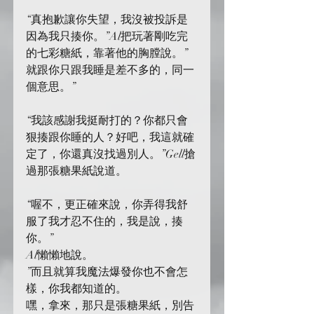
“真抱歉讓你失望，我沒被投訴是
因為我只揍你。”Al把玩著剛吃完
的七彩糖紙，靠著他的胸膛說。”
就跟你只跟我睡是差不多的，同一
個意思。”
“我該感謝我挺耐打的？你都只會
狠揍跟你睡的人？好吧，我這就確
定了，你還真沒找過別人。”Gell搶
過那張糖果紙說道。
“喔不，更正確來說，你弄得我舒
服了我才忍不住的，我是說，揍
你。”
Al懶懶地說。
”而且就算我魔法爆發你也不會怎
樣，你我都知道的。
嘿，拿來，那只是張糖果紙，別告