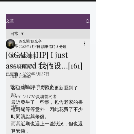
文章
日常
煦光閣/似光亭
日常
2022年1月5日
讀畢需時 5 分鐘
[GGAD] [HP] I just
其他讨论/脑洞
assumed 我假设…[161]
GGAD我假設
已更新：
2022年1月27日
加勒比海盗
誓约双神起源/自创史诗
各位新年好，真抱歉更新遲到了
些。
SOUL OATH/灵魂誓约者
最近發生了一些事，包含老家的書
日常
櫃坍塌等等意外，因此花費了不少
時間清點與修復。
而我近期也遇上一些狀況，但也還
算安康，