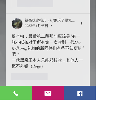
按讚
回覆
辣条味冰棍儿（lof别玩了要氪金的）
2022年1月05日
•
捉个虫，最后第二段那句应该是“有一
张小纸条对于所有第一次收到一代Der 
Erlkönig礼物的新同伴们有些不知所措”
吧？
一代黑魔王本人只能邓校收，其他人一
概不外赠（doge）
按讚
回覆
煦光閣/似光亭
2022年1月05日
回覆
辣条味冰棍儿（lof别玩了要氪金的）
啊!感謝抓蟲!!哈哈~等等我改一下!!果
然書櫃還是砸掉了一部分的我?![XD]
本人只能鄧校收無誤!哈哈哈!很高興
在評論區見到你~老朋友!🤗