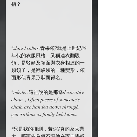
指？
*shawl collar:青果領?就是上世紀80
年代的衣服風格，又稱連衣翻駁
領，是駁頭及領面與衣身相連的一
類領子，是翻駁領的一種變形，領
面形似青果形狀而得名。
*mieder:這裡說的是那條decorative 
chain，Often pieces of someone’s 
chain are handed down through 
generations as family heirlooms.
*只是我的推測，若GG真的家大業
大，那家族為何不讓他在家自學或