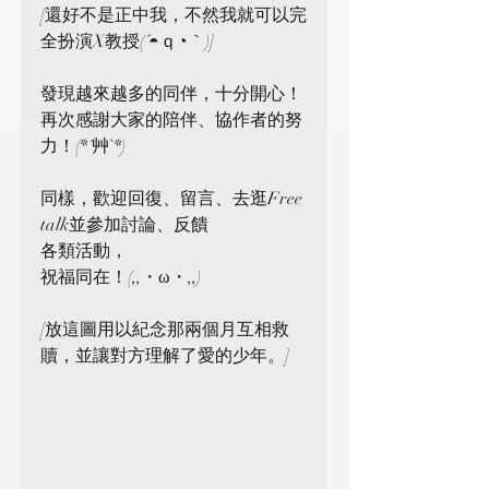
[還好不是正中我，不然我就可以完
全扮演X教授(´◓ｑ◔｀)]
發現越來越多的同伴，十分開心！
再次感謝大家的陪伴、協作者的努
力！(*´艸`*)
同樣，歡迎回復、留言、去逛Free 
talk並參加討論、反饋
各類活動，
祝福同在！(,,・ω・,,)
[放這圖用以紀念那兩個月互相救
贖，並讓對方理解了愛的少年。]