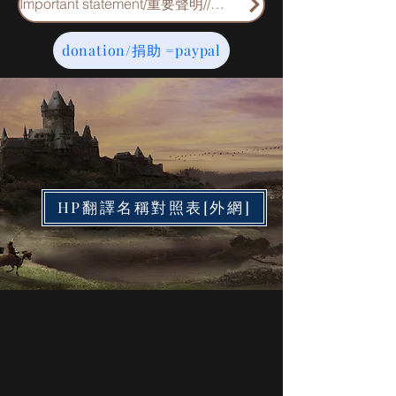
Important statement/重要聲明//重要申明
donation/捐助 =paypal
HP翻譯名稱對照表[外網]