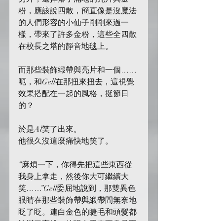
粉，應該說四散，簡直像是沒魔法
的人們形容的小仙子剛剛來過一
樣，帶來了許多金粉，這些全四散
在校長之塔的靜音地毯上。
而那些裝飾緞帶與亮片和一個……
呃，和Gell在那扭來扭去，這視覺
效果搭配在一起的風格，挺節日
的？
於是Al笑了出來。
他很久沒這麼痛快地笑了。
“麻煩一下，你得先把這些東西從
我身上拿走，然後你大可繼續大
笑……”Gell委屈地說到，那雙異色
眼睛在那些裝飾帶與緞帶間無奈地
眨了眨。連白金色的睫毛和頭髮都