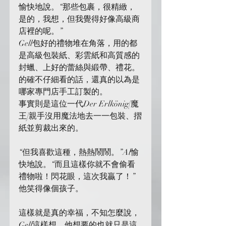
愉快地說。“那些包裹，很精緻，
是的，我想，但我覺得好像高級商
店裡的呢。”
Gell包好的禮物堆在角落，用的都
是高級包裝紙、彩雲紙和高質感的
封蠟、上好的蕾絲與緞帶、禮花。
的確不仔細看的話，還真的以為是
哪家專門店手工訂製的。
事實則是這位一代Der Erlkönig[魔
王]親手沒用魔法地去一一包裝、摺
紙並剪裁出來的。
“但我喜歡這種，熱熱鬧鬧。”Al愉
快地說。“而且這樣你就不會偷看
禮物啦！閃花眼，這次我贏了！”
他笑得像個孩子。
這樣就是真的幸福，不知怎麼說，
Gell這樣想，他想要的也就只是這