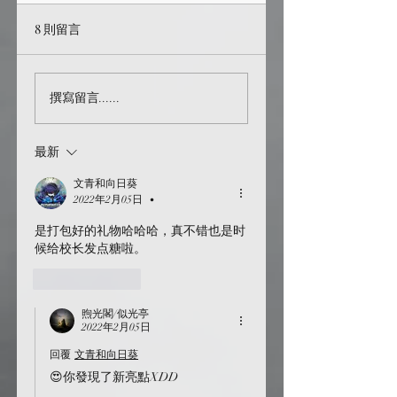
8 則留言
【HP】裁纸刀
激發同人創作靈感來
撰寫留言......
源：讓你的故事活起
來！
最新
文青和向日葵
2022年2月05日
•
是打包好的礼物哈哈哈，真不错也是时
候给校长发点糖啦。
按讚
回覆
煦光閣/似光亭
2022年2月05日
回覆
文青和向日葵
😍你發現了新亮點XDD