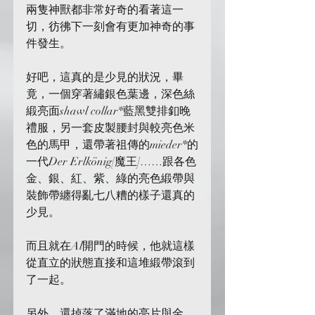
兩隻神獸都非常好奇的看著這一
切，彷彿下一刻會有更加神奇的事
件發生。
好吧，這真的是少見的狀況，畢
竟，一個穿著繡銀色葉邊，深色絲
緞亮面shawl collar*藍黑雙排釦晚
禮服，另一套皮製腰封與較亮色米
色的馬甲，還帶著祖傳的mieder*的
一代Der Erlkönig[魔王]……跟各色
金、銀、紅、紫、綠的亮色緞帶與
裝飾帶纏得亂七八糟的樣子還真的
少見。
而且就在Al開門的時候，他就這樣
從直立的狀態直接和這堆緞帶滾到
了一起。
另外，還掉落了滿地的亮片與金