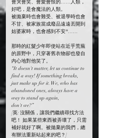
會哭會笑、會愛會恨的……人類，
好吧，是會魔法的人類。
被拋棄時也會難受、被退學時也會
不甘、被家族當成廢品遠遠丟開到
姑婆家時，也會感到不安*……
那時的紅髮少年即使站在近乎荒蕪
的原野中，只穿著舊衣物卻也發自
內心地對他笑了。
“It doesn't matter, let us continue to 
find a way! If something breaks, 
just make up for it. We, who has 
abandoned ones, always have a 
way to stand up again, 
don't we?”
[英: 沒關係，讓我們繼續尋找方法
吧！ 如果某些東西被弄壞了，只需
補好就好了啊。被拋棄的我們，總
有辦法重新站起來的吧？]