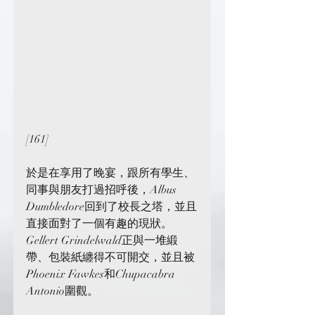
[161]
於是在享用了晚宴，跟所有學生、
同事與朋友打過招呼後，Albus 
Dumbledore回到了校長之塔，並且
直接面對了一個有趣的現狀。
Gellert Grindelwald正與一堆緞
帶、包裝紙纏得不可開交，並且被
Phoenix Fawkes和Chupacabra 
Antonio圍觀。