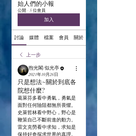
始人們的小報
公開
·
5 位會員
加入
討論
媒體
檔案
會員
關於
上一步
煦光閣/似光亭
2021年10月26日
只是想法~關於到底各
院想什麼?
葛萊芬多看中勇氣，勇氣是
面對任何險阻都無所畏懼。
史萊哲林看中野心，野心是
鞭策自己不斷前進的動力。
雷文克勞看中求知，求知是
保持好奇探求世界的真理。