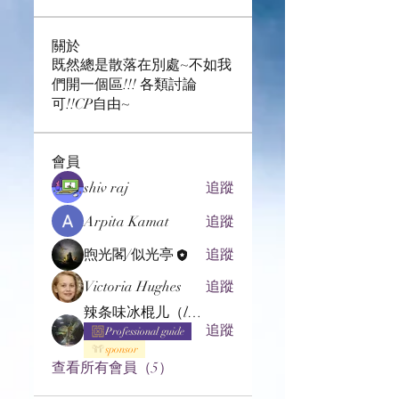
關於
既然總是散落在別處~不如我
們開一個區!!! 各類討論
可!!CP自由~
會員
shiv raj
追蹤
Arpita Kamat
追蹤
煦光閣/似光亭
追蹤
Victoria Hughes
追蹤
辣条味冰棍儿（lof别玩了要氪金的）
追蹤
Professional guide
sponsor
查看所有會員（5）