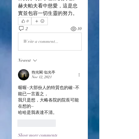
赫夫帕夫看中慈愛，這是忠
實並包容一切生靈的努力。
0
2
10
Write a comment...
Newest
煦光閣/似光亭
Nov 12, 2021
喔喔~大部份人的特質也的確~不
能已一言蓋之，
我只是想，大略各院的院長可能
在想的~
哈哈是我表達不清。
Like
Reply
Show more comments