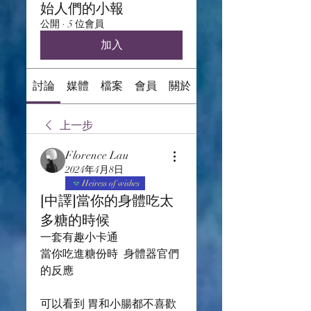
始人們的小報
公開
·
5 位會員
加入
討論
媒體
檔案
會員
關於
上一步
Florence Lau
2024年4月8日
Heiress of wishes
[中譯]當你的身體吃太
多糖的時候
一套有趣小卡通
當你吃進糖份時  身體器官們
的反應
可以看到 胃和小腸都不喜歡