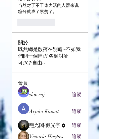
当然对于不干体力活的人群来说
糖分就成了累赘了。
按讚
回覆
關於
既然總是散落在別處~不如我
們開一個區!!! 各類討論
可!!CP自由~
會員
shiv raj
追蹤
Arpita Kamat
追蹤
煦光閣/似光亭
追蹤
Victoria Hughes
追蹤