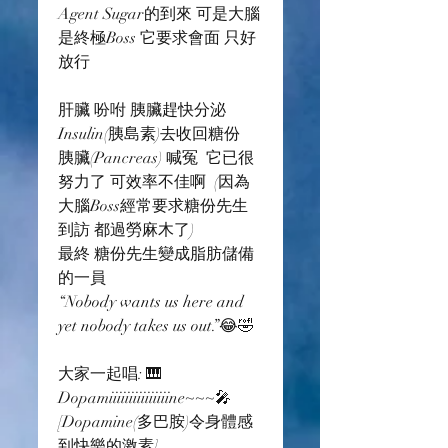
Agent Sugar的到來 可是大腦
是終極Boss 它要求會面 只好
放行
肝臟 吩咐 胰臟趕快分泌
Insulin(胰島素)去收回糖份  
胰臟(Pancreas) 喊冤  它已很
努力了 可效率不佳啊  (因為
大腦Boss經常要求糖份先生
到訪 都過勞麻木了) 
最終 糖份先生變成脂肪儲備
的一員 
“Nobody wants us here and 
yet nobody takes us out.”😂🤣
大家一起唱: 🎹
Dopamiiiiiiiiiiiiiiine~~~🎤
[Dopamine(多巴胺)令身體感
到快樂的激素]