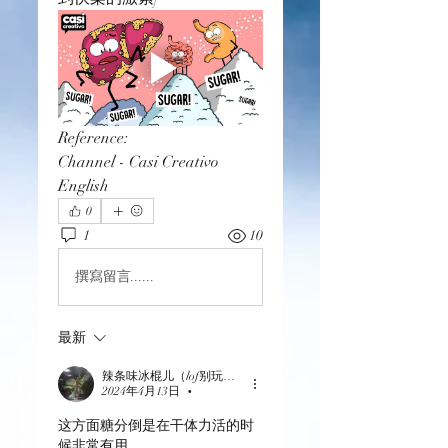
Reference:
Channel -
Casi Creativo 
English
0
1
10
撰寫留言......
最新
辣条味冰棍儿（lof别玩了要氪金的）
2024年4月13日
•
这方面糖分倒是在干体力活的时
候非常有用。