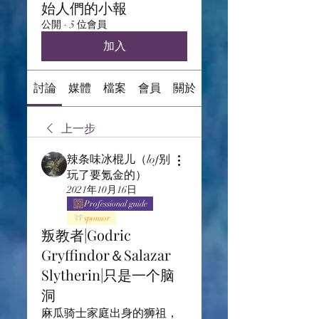
始人們的小報
公開
·
5 位會員
加入
討論
媒體
檔案
會員
關於
上一步
辣条味冰棍儿（lof别
玩了要氪金的）
2021年10月16日
Professional guide
sponsor
叛教者|Godric
Gryffindor＆Salazar
Slytherin|只是一个脑
洞
麻瓜骑士家庭出身的狮祖，