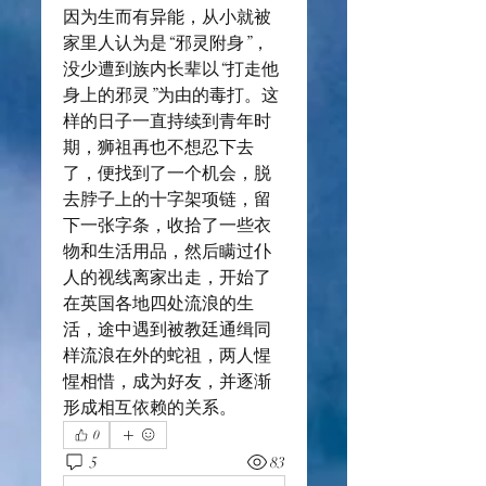
因为生而有异能，从小就被
家里人认为是“邪灵附身”，
没少遭到族内长辈以“打走他
身上的邪灵”为由的毒打。这
样的日子一直持续到青年时
期，狮祖再也不想忍下去
了，便找到了一个机会，脱
去脖子上的十字架项链，留
下一张字条，收拾了一些衣
物和生活用品，然后瞒过仆
人的视线离家出走，开始了
在英国各地四处流浪的生
活，途中遇到被教廷通缉同
样流浪在外的蛇祖，两人惺
惺相惜，成为好友，并逐渐
形成相互依赖的关系。
0
5
83