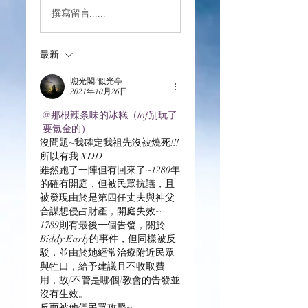
撰寫留言......
最新
煦光閣/似光亭
2021年10月26日
@那根辣条味的冰糕（lof别玩了
要氪金的）
沒問題~我確定我祖先沒被燒死!!!
所以有我 XDD
雖然跑了一陣但有回來了~1280年
的確有開庭，但被民眾抗議，且
被發現由於是第四任丈夫與神父
合謀想侵占財產，開庭失效~
1789則有最後一個告發，關於
Biddy Early的事件，但同樣被反
駁，並由於她經常治療附近民眾
與牲口，給予建議且不收取費
用，故[不管是哪個]教會的告發並
沒有生效。
反而被他們民眾攻擊~