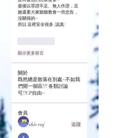
最後以罪證不足、無人作證，且
她還要大家聽聽教會一些忠告，
沒關係的~
所以 這裡安全很多 [認真]
按讚
回覆
顯示更多留言
關於
既然總是散落在別處~不如我
們開一個區!!! 各類討論
可!!CP自由~
會員
shiv raj
追蹤