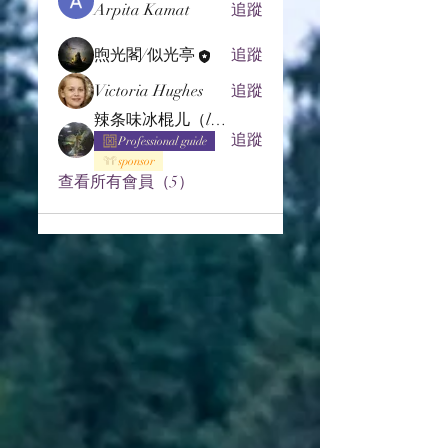
Arpita Kamat
追蹤
煦光閣/似光亭
追蹤
Victoria Hughes
追蹤
辣条味冰棍儿（lof别玩了要氪金的）
追蹤
Professional guide
sponsor
查看所有會員（5）