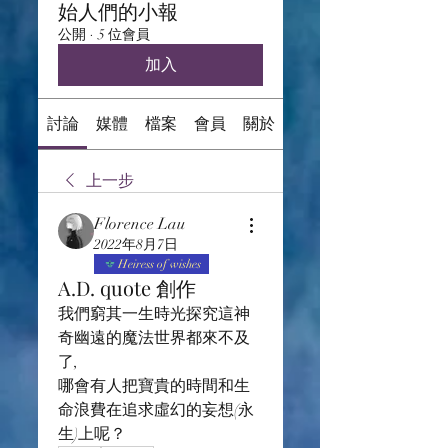
始人們的小報
公開
·
5 位會員
加入
討論
媒體
檔案
會員
關於
上一步
Florence Lau
2022年8月7日
Heiress of wishes
A.D. quote 創作
我們窮其一生時光探究這神
奇幽遠的魔法世界都來不及
了, 
哪會有人把寶貴的時間和生
命浪費在追求虛幻的妄想(永
生)上呢？