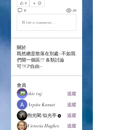
0
0
10
Write a comment...
關於
既然總是散落在別處~不如我
們開一個區!!! 各類討論
可!!CP自由~
會員
shiv raj
追蹤
Arpita Kamat
追蹤
煦光閣/似光亭
追蹤
Victoria Hughes
追蹤