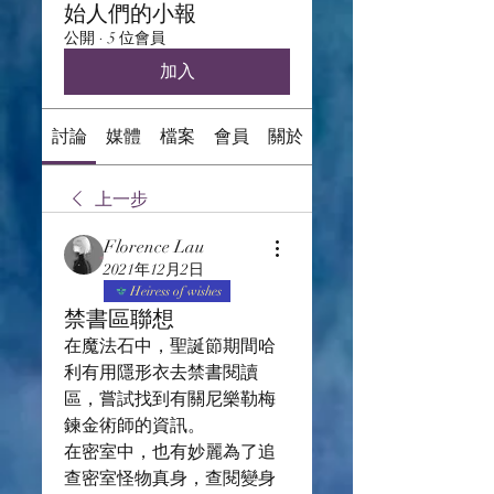
始人們的小報
公開
·
5 位會員
加入
討論
媒體
檔案
會員
關於
上一步
Florence Lau
2021年12月2日
Heiress of wishes
禁書區聯想
在魔法石中，聖誕節期間哈
利有用隱形衣去禁書閱讀
區，嘗試找到有關尼樂勒梅
鍊金術師的資訊。
在密室中，也有妙麗為了追
查密室怪物真身，查閱變身