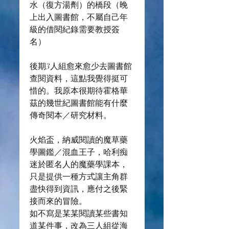
水（復方湯劑）的橋段（晚
上出入圖書館，不屬自己年
級的借閱紀錄需要教授簽
名）
後期3人組愈來愈少去圖書館
查閱資料，這點我覺得挺可
惜的。我原本很期待霍格華
茲的幾世紀圖書館能有什麼
傳奇閱本／研究材料。
火焰盃，納威閱讀的魔草藥
學圖鑑／混血王子，哈利痴
迷於匿名人的魔藥學課本，
只是提供一種方式讓主角群
盡快得到資訊，應付之後緊
接而來的冒險。
如不寫是某某閱讀某些書知
道某件事，改為三人組從海