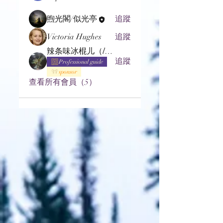
煦光閣/似光亭
追蹤
Victoria Hughes
追蹤
辣条味冰棍儿（lof别玩了要氪金的）
追蹤
Professional guide
sponsor
查看所有會員（5）