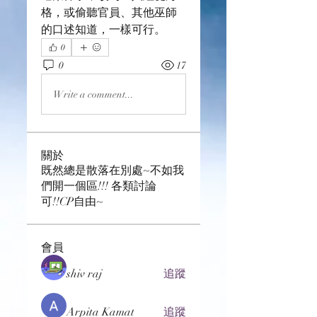
格，或偷聽官員、其他巫師
的口述知道，一樣可行。
0
0
17
Write a comment...
關於
既然總是散落在別處~不如我
們開一個區!!! 各類討論
可!!CP自由~
會員
shiv raj
追蹤
Arpita Kamat
追蹤