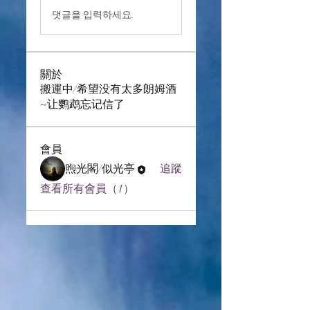
댓글을 입력하세요.
關於
搬運中/希望没有太多朗姆酒
~让鹦鹉忘记信了
會員
煦光閣/似光亭
追蹤
查看所有會員（1）