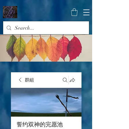
群組
誓约双神的完愿池