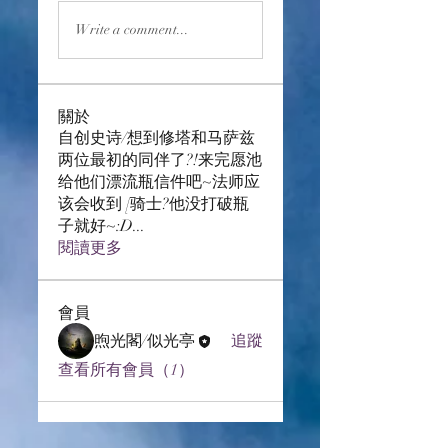
Write a comment...
關於
自创史诗/想到修塔和马萨兹
两位最初的同伴了?!来完愿池
给他们漂流瓶信件吧~法师应
该会收到 [骑士?他没打破瓶
子就好~:D
...
閱讀更多
會員
煦光閣/似光亭
追蹤
查看所有會員（1）