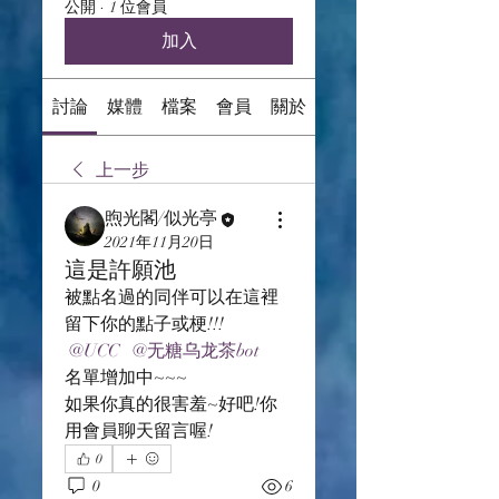
公開
·
1 位會員
加入
討論
媒體
檔案
會員
關於
上一步
煦光閣/似光亭
2021年11月20日
這是許願池
被點名過的同伴可以在這裡
留下你的點子或梗!!!
@UCC
@无糖乌龙茶bot
名單增加中~~~
如果你真的很害羞~好吧!你
用會員聊天留言喔!
0
0
6