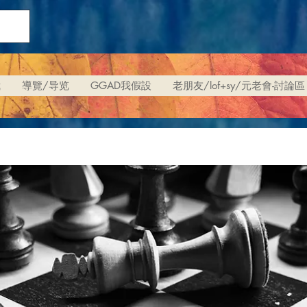
我
導覽/导览
GGAD我假設
老朋友/lof+sy/元老會-討論區