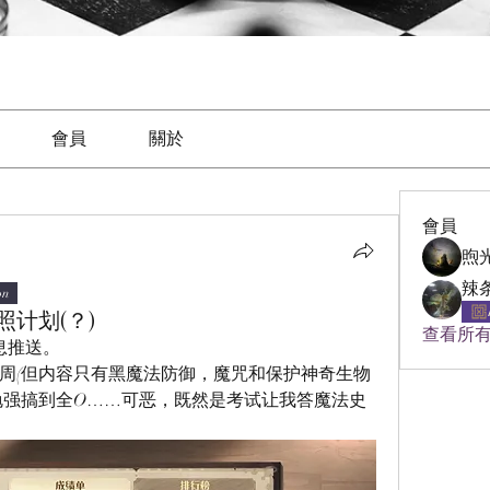
會員
關於
會員
煦
on
计划(？)
查看所有
息推送。
周(但内容只有黑魔法防御，魔咒和保护神奇生物
勉强搞到全O……可恶，既然是考试让我答魔法史