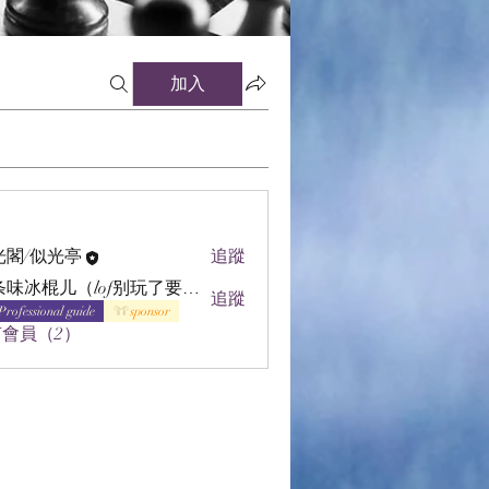
加入
光閣/似光亭
追蹤
辣条味冰棍儿（lof别玩了要氪金的）
追蹤
Professional guide
sponsor
會員（2）