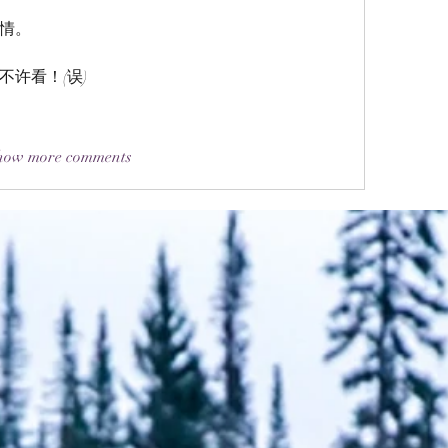
情。
许看！(误)
how more comments