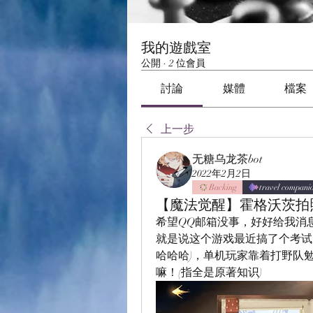
我的遊戲室
公開
·
2 位會員
討論
媒體
檔案
上一步
无糖乌龙茶bot
2022年2月2日
Backing
travel compani
【魔法觉醒】霍格沃茨拍照
希望QQ邮箱没事，好好给我消
就是说这个游戏最近搞了个考试
哈哈哈)，单机玩家靠着打野队
嘛！(指全是原著知识)