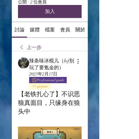
公開
·
2 位會員
加入
討論
媒體
檔案
會員
關於
上一步
辣条味冰棍儿（lof别
玩了要氪金的）
2023年2月17日
Professional guide
sponsor
【老铁扎心了】不识恶
狼真面目，只缘身在狼
头中