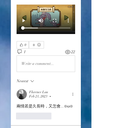
0
1
22
Write a comment...
Newest
Florence Lau
Feb 21, 2023
•
兩情若是久長時，又怎會...⊙ω⊙
Like
Reply