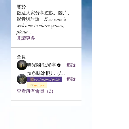
關於
歡迎大家分享遊戲、圖片、
影音與討論！Everyone is
welcome to share games,
pictur
...
閱讀更多
會員
煦光閣/似光亭
追蹤
辣条味冰棍儿（lof别玩了要氪金的）
追蹤
Professional guide
sponsor
查看所有會員（2）