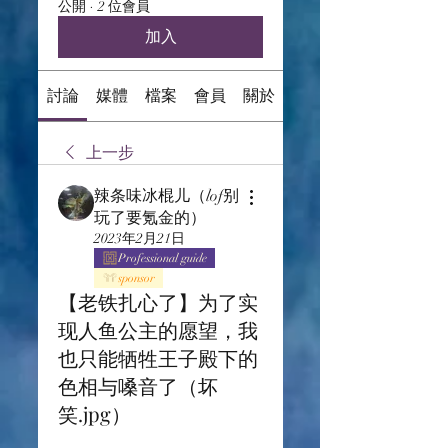
公開
·
2 位會員
加入
討論
媒體
檔案
會員
關於
上一步
辣条味冰棍儿（lof别
玩了要氪金的）
2023年2月21日
Professional guide
sponsor
【老铁扎心了】为了实
现人鱼公主的愿望，我
也只能牺牲王子殿下的
色相与嗓音了（坏
笑.jpg）