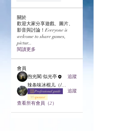
關於
歡迎大家分享遊戲、圖片、
影音與討論！Everyone is
welcome to share games,
pictur
...
閱讀更多
會員
煦光閣/似光亭
追蹤
辣条味冰棍儿（lof别玩了要氪金的）
追蹤
Professional guide
sponsor
查看所有會員（2）