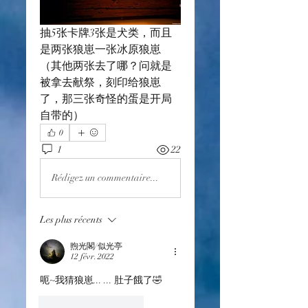
抽5张卡牌3张是犬类，而且
是两张狼崽一张冰原狼崽
（其他两张去了哪？问就是
被拿去献祭，刻印给狼崽
了，那三张奇怪的蛋是开局
自带的）
0
1
22
Rédigez un commentaire...
Les plus récents
煦光閣/似光亭
12 févr. 2022
呃~我猜狼崽... ... 肚子餓了🤣
J'aime
Répondre