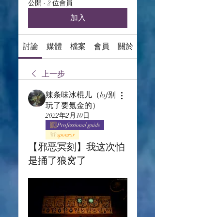
公開
·
2 位會員
加入
討論
媒體
檔案
會員
關於
上一步
辣条味冰棍儿（lof别
玩了要氪金的）
2022年2月10日
Professional guide
sponsor
【邪恶冥刻】我这次怕
是捅了狼窝了