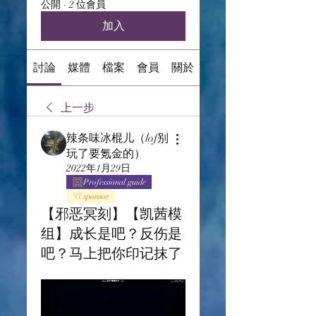
公開
·
2 位會員
加入
討論
媒體
檔案
會員
關於
上一步
辣条味冰棍儿（lof别
玩了要氪金的）
2022年1月29日
Professional guide
sponsor
【邪恶冥刻】【凯茜模
组】成长是吧？反伤是
吧？马上把你印记抹了