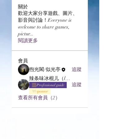
關於
歡迎大家分享遊戲、圖片、
影音與討論！Everyone is
welcome to share games,
pictur
...
閱讀更多
會員
煦光閣/似光亭
追蹤
辣条味冰棍儿（lof别玩了要氪金的）
追蹤
Professional guide
sponsor
查看所有會員（2）