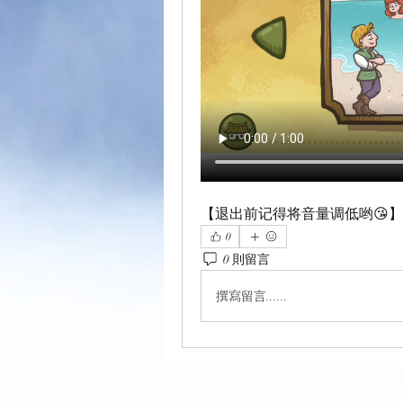
【退出前记得将音量调低哟😘】
0
0 則留言
撰寫留言......