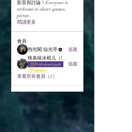
影音與討論！Everyone is
welcome to share games,
pictur
...
閱讀更多
會員
煦光閣/似光亭
追蹤
辣条味冰棍儿（lof别玩了要氪金的）
追蹤
Professional guide
sponsor
查看所有會員（2）