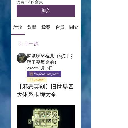
公開
·
2 位會員
加入
討論
媒體
檔案
會員
關於
上一步
辣条味冰棍儿（lof别
玩了要氪金的）
2022年1月15日
Professional guide
sponsor
【邪恶冥刻】旧世界四
大体系卡牌大全