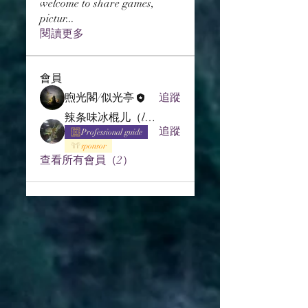
welcome to share games,
pictur
...
閱讀更多
會員
煦光閣/似光亭
追蹤
辣条味冰棍儿（lof别玩了要氪金的）
追蹤
Professional guide
sponsor
查看所有會員（2）