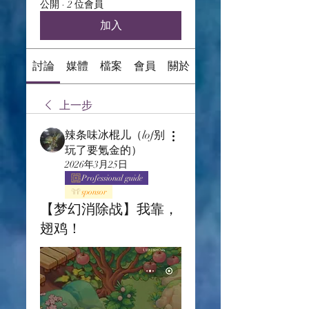
公開
·
2 位會員
加入
討論
媒體
檔案
會員
關於
上一步
辣条味冰棍儿（lof别
玩了要氪金的）
2026年3月25日
Professional guide
sponsor
【梦幻消除战】我靠，
翅鸡！