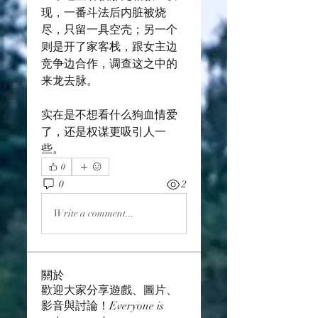
现，一番斗法后内脏被烧
尽，只留一具空壳；另一个
则是开了家客栈，跟女主边
竞争边合作，调查这之中的
来龙去脉。
实在是不想看什么狗血情爱
了，还是权谋更吸引人一
些。
0
0
2
Write a comment...
關於
歡迎大家分享遊戲、圖片、
影音與討論！Everyone is