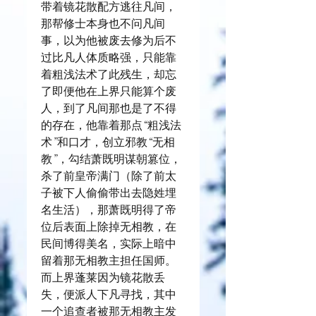
带着镜花散配方逃往凡间，
那帮修士本身也不问凡间
事，以为他被废去修为后不
过比凡人体质略强，只能靠
着粗浅法术了此残生，却忘
了即便他在上界只能算个废
人，到了凡间那也是了不得
的存在，他靠着那点“粗浅法
术”和口才，创立邪教“无相
教”，勾结萧既明谋朝篡位，
杀了前皇帝满门（除了前太
子被下人偷偷带出去隐姓埋
名生活），那萧既明得了帝
位后表面上除掉无相教，在
民间博得美名，实际上暗中
留着那无相教主担任国师。
而上界蓬莱因为镜花散丢
失，便派人下凡寻找，其中
一个追查者被那无相教主发