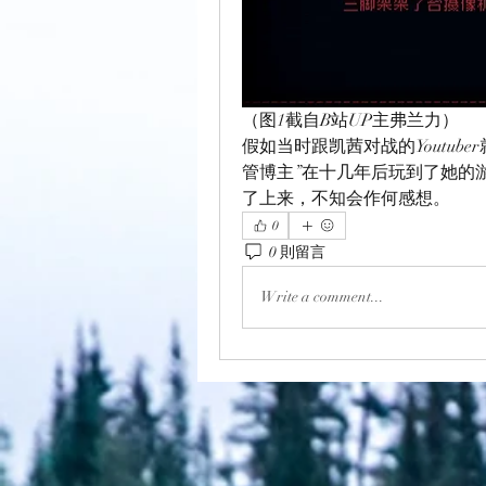
（图1截自B站UP主弗兰力）
假如当时跟凯茜对战的Youtub
管博主”在十几年后玩到了她的
了上来，不知会作何感想。
0
0 則留言
Write a comment...