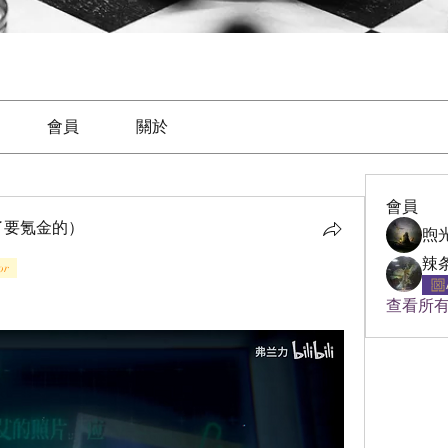
會員
關於
會員
了要氪金的）
煦
or
查看所有