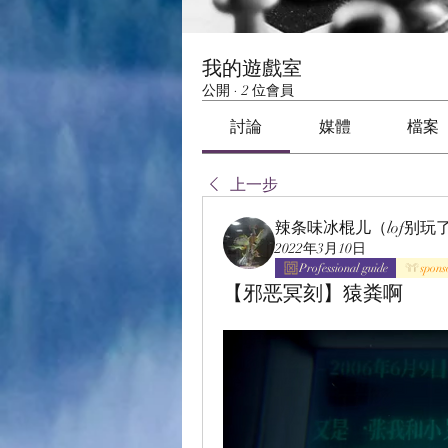
我的遊戲室
公開
·
2 位會員
討論
媒體
檔案
上一步
辣条味冰棍儿（lof别玩
2022年3月10日
Professional guide
spons
【邪恶冥刻】猿粪啊