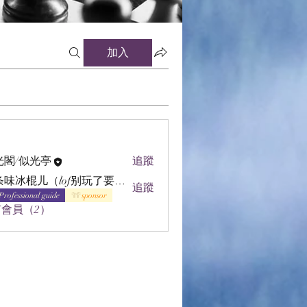
加入
光閣/似光亭
追蹤
辣条味冰棍儿（lof别玩了要氪金的）
追蹤
Professional guide
sponsor
會員（2）