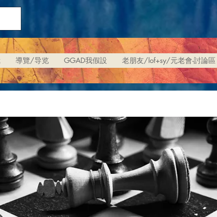
我
導覽/导览
GGAD我假設
老朋友/lof+sy/元老會-討論區