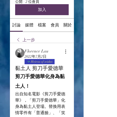
公開
·
2 位會員
加入
討論
媒體
檔案
會員
關於
上一步
Florence Lau
2022年7月2日
Heiress of wishes
黏土人 剪刀手愛德華
剪刀手愛德華化身為黏
土人！
出自知名電影《剪刀手愛德
華》，「剪刀手愛德華」化
身為黏土人登場。替換用表
情零件有「普通臉」、「笑