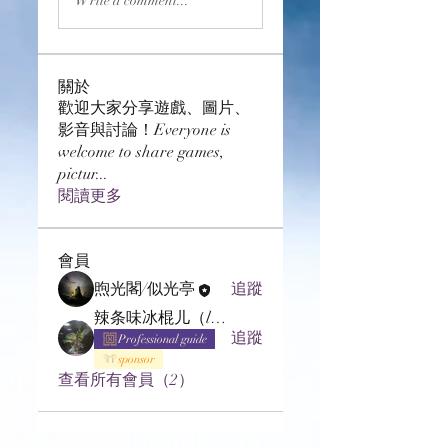
Write a comment...
關於
歡迎大家分享遊戲、圖片、
影音與討論！Everyone is
welcome to share games,
pictur
...
閱讀更多
會員
煦光閣/似光亭
追蹤
辣条味冰棍儿（lof别玩了要氪金的）
追蹤
Professional guide
sponsor
查看所有會員（2）