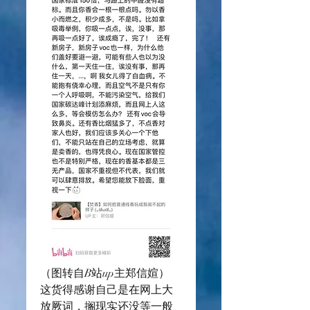
（图转自B站up主郑信媗）
这货得感谢自己是在网上大
放厥词，搁现实还没等一般