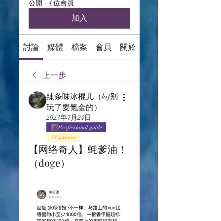
公開
·
4 位會員
加入
討論
媒體
檔案
會員
關於
上一步
辣条味冰棍儿（lof别
玩了要氪金的）
2023年7月24日
Professional guide
sponsor
【网络奇人】蚝爹油！
（doge）