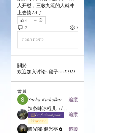
人开怼，三教九流的人就冲
上去揍TA了
0
0
5
כתיבת תגובה...
關於
欢迎加入讨论~段子~~XDD
會員
Sneha Kinholkar
追蹤
辣条味冰棍儿（lof别玩了要氪金的）
追蹤
Professional guide
sponsor
煦光閣/似光亭
追蹤