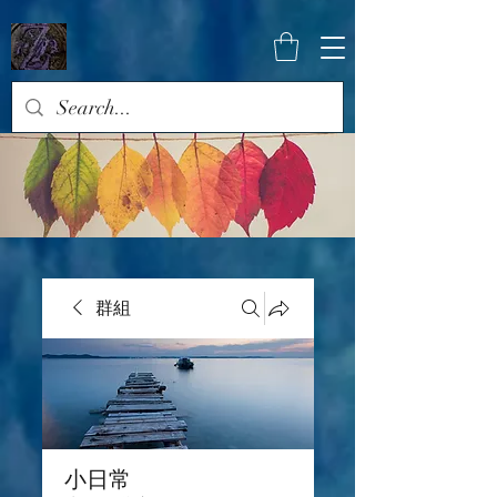
群組
小日常