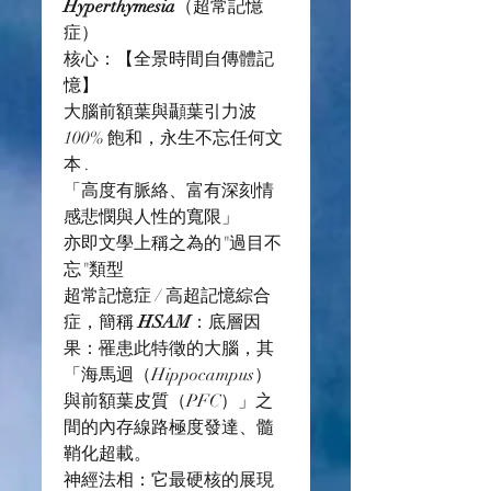
Hyperthymesia
（超常記憶
症） 
核心：【全景時間自傳體記
憶】 
大腦前額葉與顳葉引力波 
100% 飽和，永生不忘任何文
本 .
「高度有脈絡、富有深刻情
感悲憫與人性的寬限」
亦即文學上稱之為的"過目不
忘"類型
超常記憶症 / 高超記憶綜合
症，簡稱 
HSAM
：底層因
果：罹患此特徵的大腦，其
「海馬迴（Hippocampus）
與前額葉皮質（PFC）」之
間的內存線路極度發達、髓
鞘化超載。
神經法相：它最硬核的展現