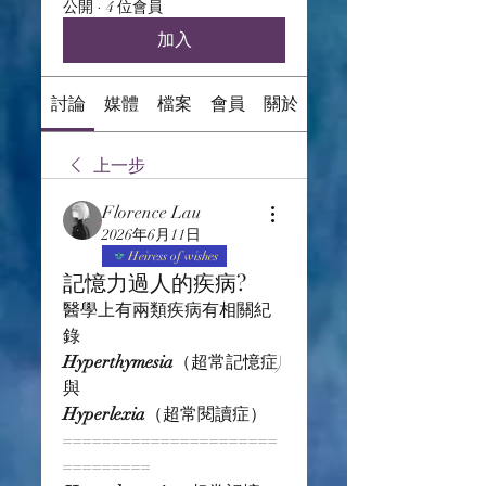
公開
·
4 位會員
加入
討論
媒體
檔案
會員
關於
上一步
Florence Lau
2026年6月11日
Heiress of wishes
記憶力過人的疾病?
醫學上有兩類疾病有相關紀
錄
Hyperthymesia
（超常記憶症) 
與
Hyperlexia
（超常閱讀症）
======================
=========