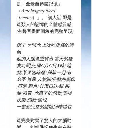
是「全景自傳體記憶」
（Autobiographical 
Memory）」。-講人話:即是
這類人的記憶的全體感質感
(有聲音畫面圖象的完整呈現)
例子:你問他 上次吃蛋糕的時
候
他的大腦會重現出 當天的確
實時間(記得O月O日X時) 地
點(某某咖啡廳) 與誰一起(有
名字 肖像 人物關係)點的蛋糕
(型態 顏色) 什麼口味(甜/果
酸/微苦) 他當下的感受(覺得
快樂/感動/愉悅)
一整套完整的體驗回味禮包
這完美對齊了驚人的大腦動
態——能精準記住生命在幾