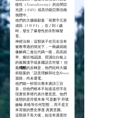
樣性（Neurodiversity）的自閉症
光譜（ASD）或高功能亞斯伯格
個體中。
他們的大腦後顳葉「視覺字元形
成區（VWFA）」在 2 到 4 歲
時，發生了爆發性的非對稱發
育。
神經法相：這類孩子在完全沒有
被教導過的情況下，一兩歲就能
像解碼二進位代碼一樣，高高頻
率、瘋狂地認讀、背誦出白板上
的複雜漢字或多國語言符號！ 但
最
殘酷
的反轉是，他們此時大腦
前額葉的「語意理解與社交Broca
迴路」尚未通電。
他們能一秒背出整本唐詩三百
首，但他們根本不知道這些字在
現實世界裡代表什麼意思。他們
迷戀的是符號本身(可是數字 符號 
齒輪 表格等任何型態)，而不是文
本背後的歷史厚度/真實意圖。
這類孩子長大後，如沒有適度控