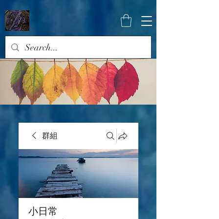
群組
小日常