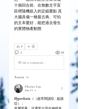
十個回合前、在無數文字盲
區裡隨機嵌入的定錨重點 其
大腦具備一種最古典、可怕
的文本愛好，能把過去發生
的實體物產動態
0
1
18
Write a comment...
Newest
Florence Lau
Jun 11
•
Hyperlexia
（（超常閱讀症 / 超讀
症）：
底層因果：這通常出現在神經多