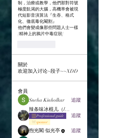
制，治療或教學，他們那對符號
極度飢渴的大腦，高機率會被現
代短影音演算法『生吞、格式
化、徹底毒化閹割』 
他們會變成像那些問題人士一樣
[精神上的鴉片中毒症狀]
Like
Reply
關於
欢迎加入讨论~段子~~XDD
會員
Sneha Kinholkar
追蹤
辣条味冰棍儿（lof别玩了要氪金的）
追蹤
Professional guide
sponsor
煦光閣/似光亭
追蹤