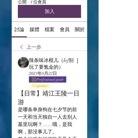
公開
·
4 位會員
加入
討論
媒體
檔案
會員
關於
上一步
辣条味冰棍儿（lof别
玩了要氪金的）
2023年8月22日
Professional guide
sponsor
【日常】靖江王陵一日
游
是哪条单身狗在七夕节的前
一天和当天独自一人去别人
墓里玩啊？……哦，是我
啊，那没事儿了。