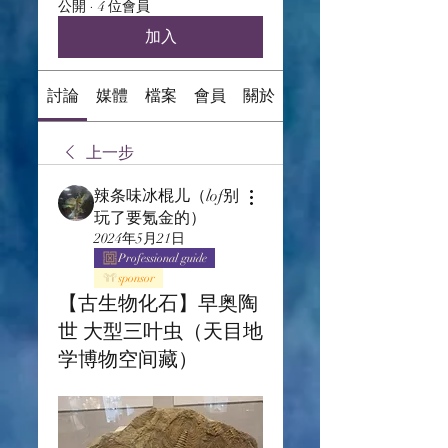
公開
·
4 位會員
加入
討論
媒體
檔案
會員
關於
上一步
辣条味冰棍儿（lof别
玩了要氪金的）
2024年5月21日
Professional guide
sponsor
【古生物化石】早奥陶
世 大型三叶虫（天目地
学博物空间藏）