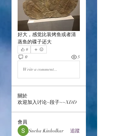
好大，感觉比装烤鱼或者清
蒸鱼的碟子还大
0
0
5
Write a comment...
關於
欢迎加入讨论~段子~~XDD
會員
Sneha Kinholkar
追蹤