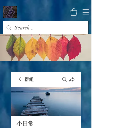
群組
小日常