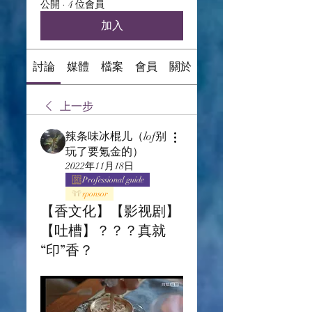
公開
·
4 位會員
加入
討論
媒體
檔案
會員
關於
上一步
辣条味冰棍儿（lof别
玩了要氪金的）
2022年11月18日
Professional guide
sponsor
【香文化】【影视剧】
【吐槽】？？？真就
“印”香？