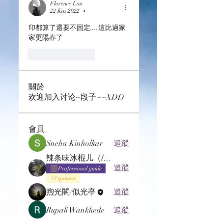
Florence Lau
22 Kas 2022
•
印都算了還要不固定....這比過家
家更陽春了
Beğen
Yanıtla
關於
欢迎加入讨论~段子~~XDD
會員
Sneha Kinholkar
追蹤
辣条味冰棍儿（lof别玩了要氪金的）
追蹤
Professional guide
sponsor
煦光閣/似光亭
追蹤
Rupali Wankhede
追蹤