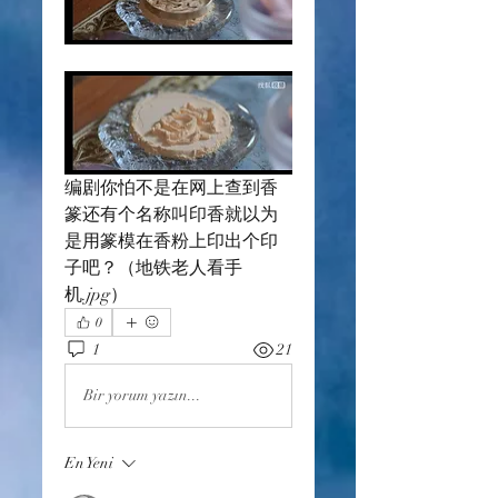
编剧你怕不是在网上查到香
篆还有个名称叫印香就以为
是用篆模在香粉上印出个印
子吧？（地铁老人看手
机.jpg）
0
1
21
Bir yorum yazın...
En Yeni