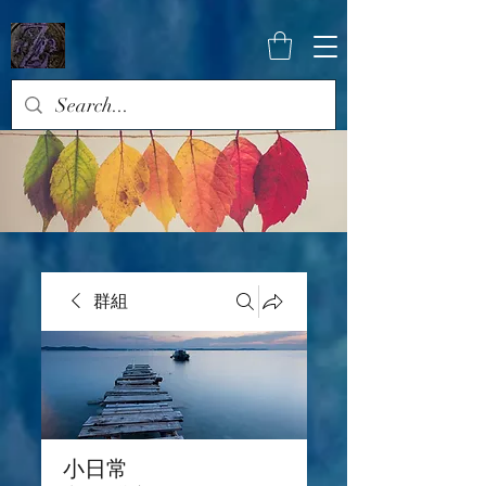
群組
小日常