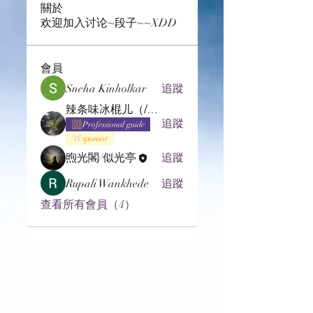
關於
欢迎加入讨论~段子~~XDD
會員
Sneha Kinholkar
追蹤
辣条味冰棍儿（lof别玩了要氪金的）
追蹤
Professional guide
sponsor
煦光閣/似光亭
追蹤
Rupali Wankhede
追蹤
查看所有會員（4）