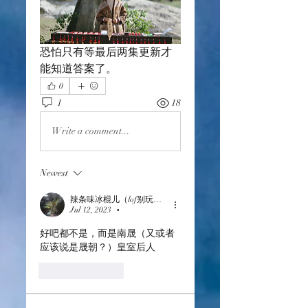
恐怕只有等最后两集更新才
能知道答案了。
0
1
18
Write a comment...
Newest
辣条味冰棍儿（lof别玩了要氪金的）
Jul 12, 2023
•
好吧都不是，而是南晟（又或者
应该说是晟朝？）皇室后人
Like
Reply