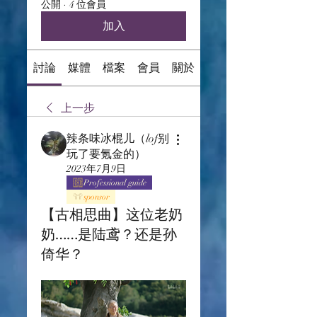
公開
·
4 位會員
加入
討論
媒體
檔案
會員
關於
上一步
辣条味冰棍儿（lof别
玩了要氪金的）
2023年7月9日
Professional guide
sponsor
【古相思曲】这位老奶
奶……是陆鸢？还是孙
倚华？