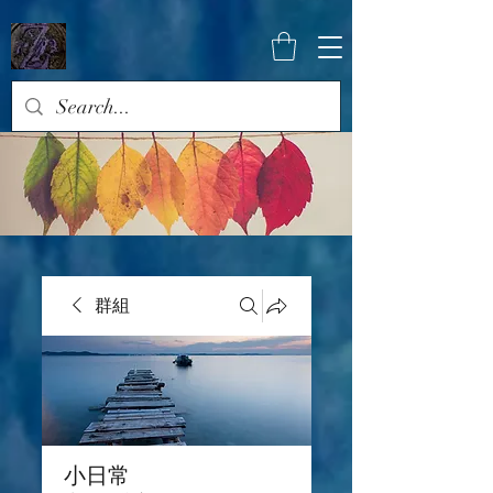
群組
小日常