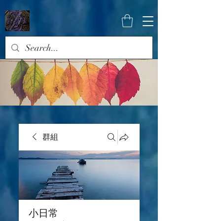
群組
小日常