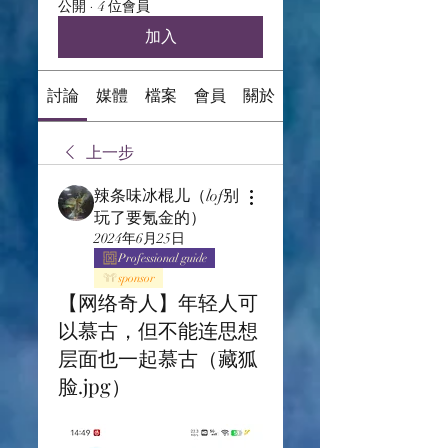
公開
·
4 位會員
加入
討論
媒體
檔案
會員
關於
上一步
辣条味冰棍儿（lof别
玩了要氪金的）
2024年6月25日
Professional guide
sponsor
【网络奇人】年轻人可
以慕古，但不能连思想
层面也一起慕古（藏狐
脸.jpg）