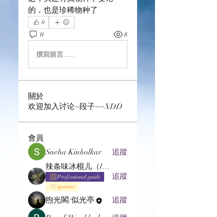
的，也是珍稀物种了
0
0
8
撰寫留言......
關於
欢迎加入讨论~段子~~XDD
會員
Sneha Kinholkar
追蹤
辣条味冰棍儿（lof别玩了要氪金的）
追蹤
Professional guide
sponsor
煦光閣/似光亭
追蹤