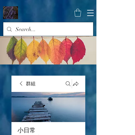
群組
小日常