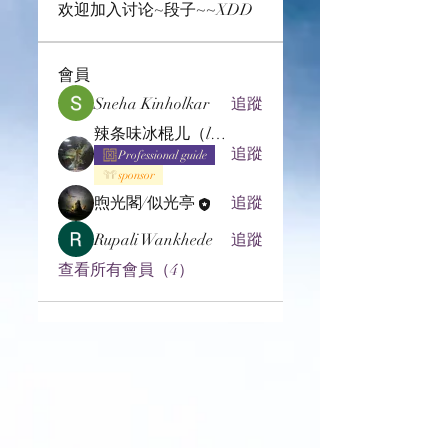
欢迎加入讨论~段子~~XDD
會員
Sneha Kinholkar
追蹤
辣条味冰棍儿（lof别玩了要氪金的）
追蹤
Professional guide
sponsor
煦光閣/似光亭
追蹤
Rupali Wankhede
追蹤
查看所有會員（4）