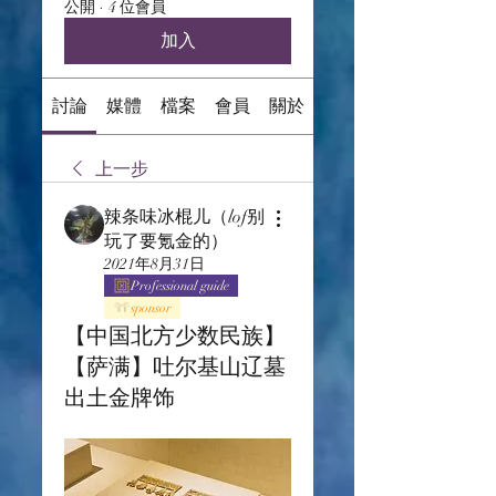
公開
·
4 位會員
加入
討論
媒體
檔案
會員
關於
上一步
辣条味冰棍儿（lof别
玩了要氪金的）
2021年8月31日
Professional guide
sponsor
【中国北方少数民族】
【萨满】吐尔基山辽墓
出土金牌饰