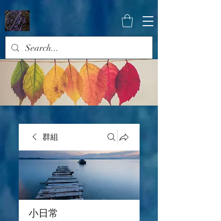
群組
小日常