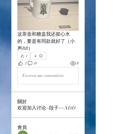
这茶壶和糖盅我还挺心水
的，要是有同款就好了（小
声BB）
1
1
0
8
Escreva um comentário
關於
欢迎加入讨论~段子~~XDD
會員