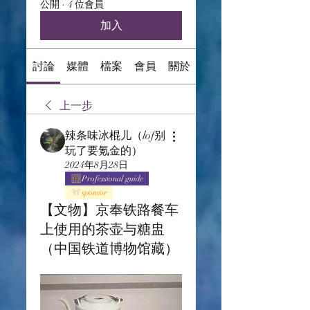
公開
·
4 位會員
加入
討論
媒體
檔案
會員
關於
上一步
辣条味冰棍儿（lof别
玩了要氪金的）
2024年8月28日
Professional guide
sponsor
【文物】京奉铁路餐车
上使用的茶壶与糖盅
（中国铁道博物馆藏）