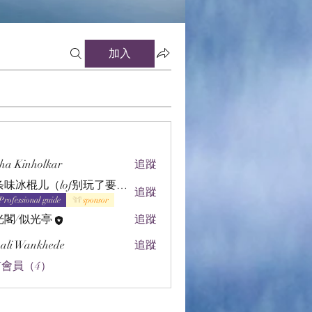
加入
ha Kinholkar
追蹤
辣条味冰棍儿（lof别玩了要氪金的）
追蹤
Professional guide
sponsor
光閣/似光亭
追蹤
ali Wankhede
追蹤
會員（4）