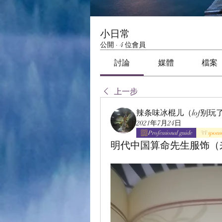
小日常
公開
·
4 位會員
討論
媒體
檔案
上一步
辣条味冰棍儿（lof别玩
2021年7月24日
Professional guide
spons
明代中国算命先生服饰（