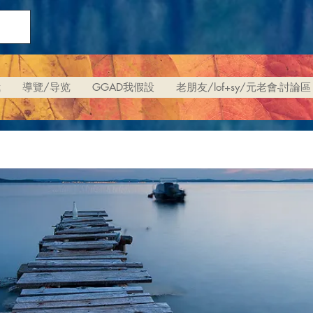
我
導覽/导览
GGAD我假設
老朋友/lof+sy/元老會-討論區