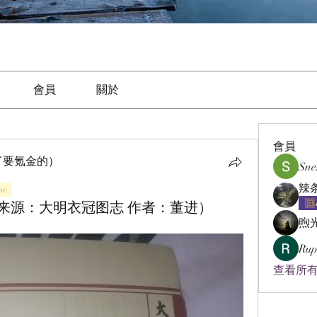
會員
關於
會員
了要氪金的）
Sne
or
来源：大明衣冠图志 作者：董进）
煦
Rup
查看所有