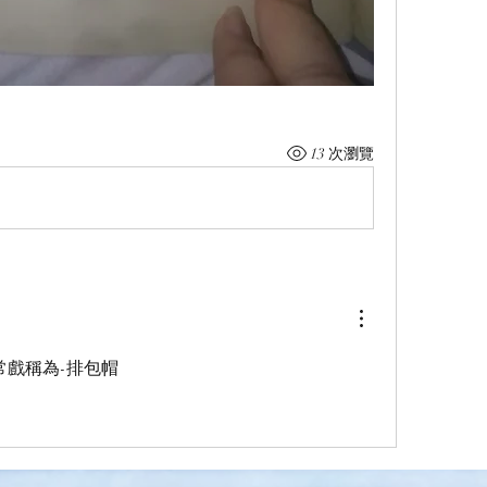
13 次瀏覽
常戲稱為-排包帽