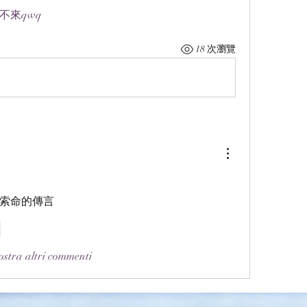
不來qwq
18 次瀏覽
索命的傳言
i
stra altri commenti