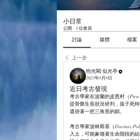
小日常
公開
·
4 位會員
討論
媒體
檔案
上一步
煦光閣/似光亭
2023年8月8日
近日考古發現
考古學家在波蘭的皮恩村（Pie
從骨骼生長狀況研判，孩子死時
還掛著一把三角形的鎖。
考古學家波林斯基（Dariusz 
入土，可能象徵著生命階段的結