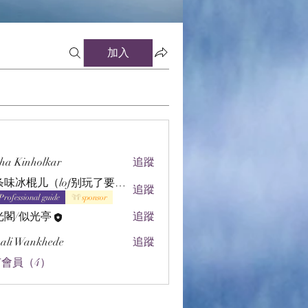
加入
ha Kinholkar
追蹤
辣条味冰棍儿（lof别玩了要氪金的）
追蹤
Professional guide
sponsor
光閣/似光亭
追蹤
ali Wankhede
追蹤
會員（4）