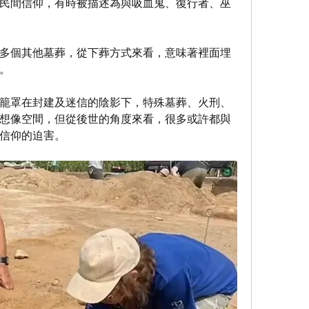
民間信仰，有時被描述為與吸血鬼、復行者、巫
0多個其他墓葬，從下葬方式來看，意味著裡面埋
。
籠罩在封建及迷信的陰影下，特殊墓葬、火刑、
想像空間，但從後世的角度來看，很多或許都與
信仰的迫害。