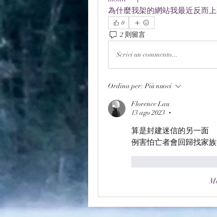
為什麼我架的網站我最近反而上
0
2 則留言
Scrivi un commento...
Ordina per:
Più nuovi
Florence Lau
13 ago 2023
•
算是封建迷信的另一面
例害怕亡者會回歸找家族
Mi piace
Rispond
Mo