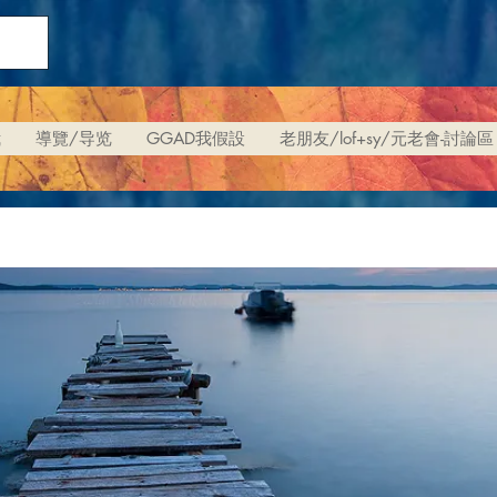
我
導覽/导览
GGAD我假設
老朋友/lof+sy/元老會-討論區