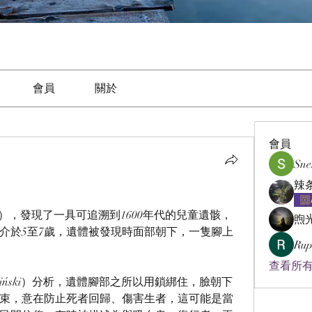
會員
關於
會員
Sne
n），發現了一具可追溯到1600年代的兒童遺骸，
煦
介於5至7歲，遺體被發現時面部朝下，一隻腳上
Rup
查看所有
Poliński）分析，遺體腳部之所以用鎖綁住，臉朝下
束，意在防止死者回歸、傷害生者，這可能是當