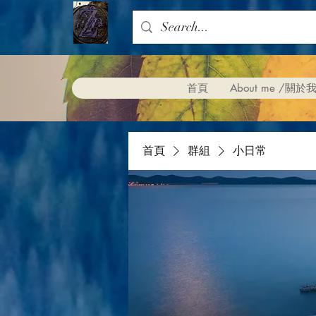
首頁
About me /關於
首頁
群組
小日常