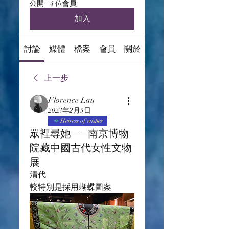
公開
·
4 位會員
加入
討論
媒體
檔案
會員
關於
上一步
Florence Lau
2023年2月5日
Heiress of wishes
眾裡尋她——南京博物
院藏中國古代女性文物
展
清代
較特別是採用蝴蝶圖案