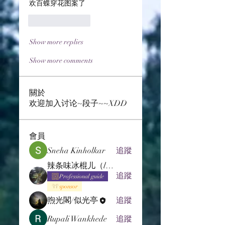
欢百蝶穿花图案了
Like
Reply
Show more replies
Show more comments
關於
欢迎加入讨论~段子~~XDD
會員
Sneha Kinholkar
追蹤
辣条味冰棍儿（lof别玩了要氪金的）
追蹤
Professional guide
sponsor
煦光閣/似光亭
追蹤
Rupali Wankhede
追蹤