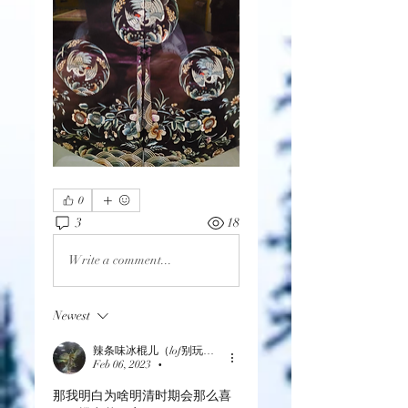
0
3
18
Write a comment...
Newest
辣条味冰棍儿（lof别玩了要氪金的）
Feb 06, 2023
•
那我明白为啥明清时期会那么喜