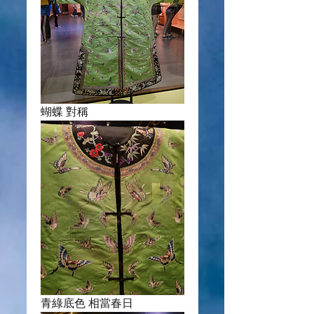
蝴蝶 對稱
青綠底色 相當春日