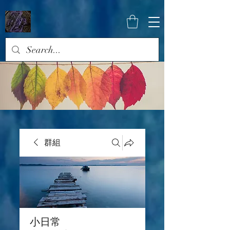
群組
小日常