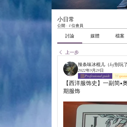
小日常
公開
·
4 位會員
討論
媒體
檔案
上一步
辣条味冰棍儿（lof别玩
2022年9月28日
Professional guide
spons
【西洋服饰史】一副简•
期服饰