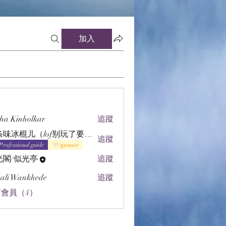
加入
ha Kinholkar
追蹤
辣条味冰棍儿（lof别玩了要氪金的）
追蹤
Professional guide
sponsor
光閣/似光亭
追蹤
ali Wankhede
追蹤
會員（4）