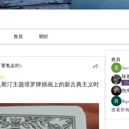
會員
關於
會員
了要氪金的）
Sne
or
奥斯汀主题塔罗牌插画上的新古典主义时
煦
Rup
查看所有