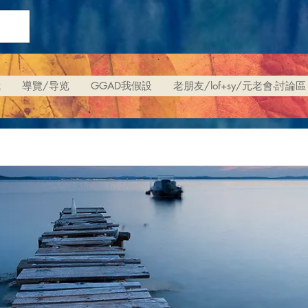
我
導覽/导览
GGAD我假設
老朋友/lof+sy/元老會-討論區