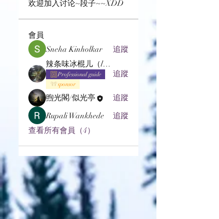
欢迎加入讨论~段子~~XDD
會員
Sneha Kinholkar
追蹤
辣条味冰棍儿（lof别玩了要氪金的）
追蹤
Professional guide
sponsor
煦光閣/似光亭
追蹤
Rupali Wankhede
追蹤
查看所有會員（4）