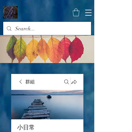
群組
小日常