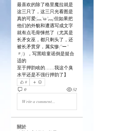
最喜欢的除了格里魔拉就是
这三只了，这三只光看图是
真的可爱(灬°ω°灬)但如果把
他们的外貌和遭遇写成文字
就有点毛骨悚然了（尤其是
长矛女巫，都只剩头了，还
被长矛贯穿，属实惨(°ー°
〃)），写黑暗童谣倒是挺合
适的
至于押韵啥的……我这个臭
水平还是不强行押韵了】
0
0
52
Write a comment...
關於