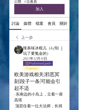
公開
·
4 位會員
加入
討論
媒體
檔案
會員
關於
上一步
辣条味冰棍儿（lof别
玩了要氪金的）
2021年12月16日
Professional guide
sponsor
欧美游戏相关|邪恶冥
刻|段子一条|可能会引
起不适
-东南边的小岛上，立着一座
高塔
 顶层住着一位大法师，长得