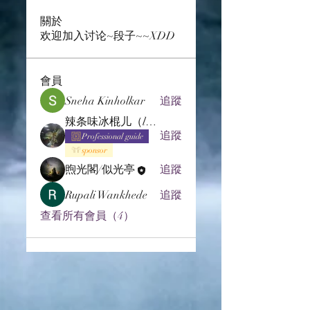
關於
欢迎加入讨论~段子~~XDD
會員
Sneha Kinholkar
追蹤
辣条味冰棍儿（lof别玩了要氪金的）
追蹤
Professional guide
sponsor
煦光閣/似光亭
追蹤
Rupali Wankhede
追蹤
查看所有會員（4）