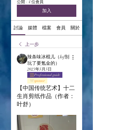
公開
·
4 位會員
加入
討論
媒體
檔案
會員
關於
上一步
辣条味冰棍儿（lof别
玩了要氪金的）
2023年5月5日
Professional guide
sponsor
【中国传统艺术】十二
生肖剪纸作品（作者：
叶舒）