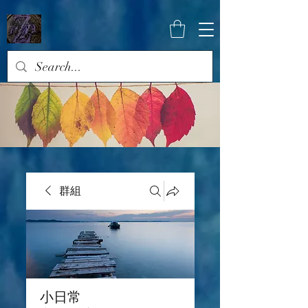
群組
小日常