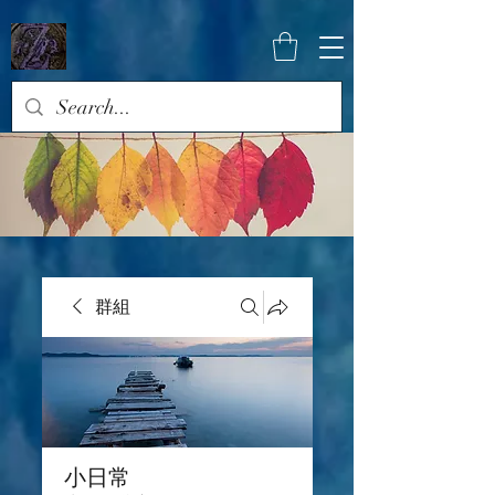
群組
小日常