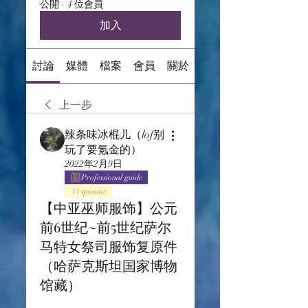
公開
·
4 位會員
加入
討論
媒體
檔案
會員
關於
上一步
辣条味冰棍儿（lof别
玩了要氪金的）
2022年2月9日
Professional guide
sponsor
【中亚巫师服饰】公元
前6世纪~前5世纪萨尔
马特女祭司服饰复原件
（哈萨克斯坦国家博物
馆藏）