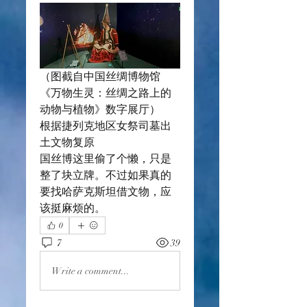
（图截自中国丝绸博物馆
《万物生灵：丝绸之路上的
动物与植物》数字展厅）
根据捷列克地区女祭司墓出
土文物复原
国丝博这里偷了个懒，只是
整了块立牌。不过如果真的
要找哈萨克斯坦借文物，应
该挺麻烦的。
0
7
39
Write a comment...