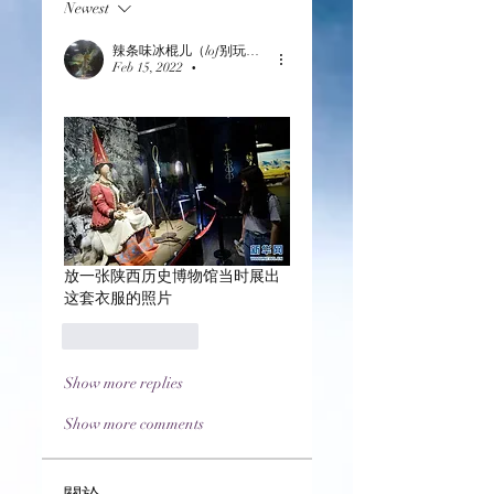
Newest
辣条味冰棍儿（lof别玩了要氪金的）
Feb 15, 2022
•
放一张陕西历史博物馆当时展出
这套衣服的照片
Like
Reply
Show more replies
Show more comments
關於