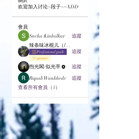
欢迎加入讨论~段子~~XDD
會員
Sneha Kinholkar
追蹤
辣条味冰棍儿（lof别玩了要氪金的）
追蹤
Professional guide
sponsor
煦光閣/似光亭
追蹤
Rupali Wankhede
追蹤
查看所有會員（4）