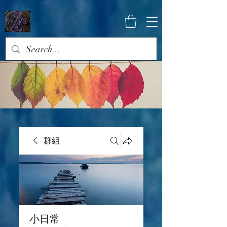
群組
小日常