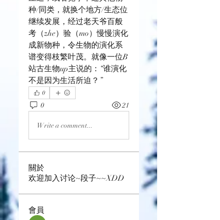
种/同类，就换个地方/生态位
继续发展，经过老天爷百般
考（zhe）验（mo）慢慢演化
成新物种，令生物的演化系
谱变得枝繁叶茂。就像一位B
站古生物up主说的：“谁演化
不是因为生活所迫？”
0
0
21
Write a comment...
關於
欢迎加入讨论~段子~~XDD
會員