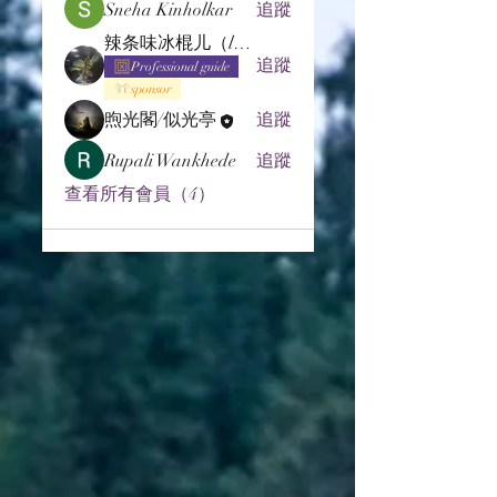
Sneha Kinholkar
追蹤
辣条味冰棍儿（lof别玩了要氪金的）
追蹤
Professional guide
sponsor
煦光閣/似光亭
追蹤
Rupali Wankhede
追蹤
查看所有會員（4）