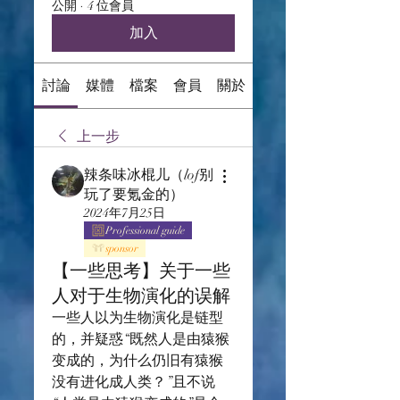
公開
·
4 位會員
加入
討論
媒體
檔案
會員
關於
上一步
辣条味冰棍儿（lof别
玩了要氪金的）
2024年7月25日
Professional guide
sponsor
【一些思考】关于一些
人对于生物演化的误解
一些人以为生物演化是链型
的，并疑惑“既然人是由猿猴
变成的，为什么仍旧有猿猴
没有进化成人类？”且不说