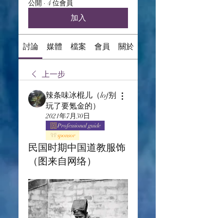
公開
·
4 位會員
加入
討論
媒體
檔案
會員
關於
上一步
辣条味冰棍儿（lof别
玩了要氪金的）
2021年7月30日
Professional guide
sponsor
民国时期中国道教服饰
（图来自网络）