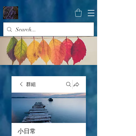
群組
小日常